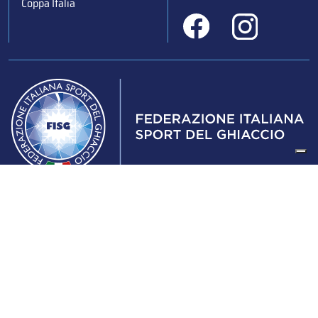
Coppa Italia
Federazione Italiana Sport del Ghiaccio
© 2024
Iscrizione al Registro delle Persone Giuridiche di Milano
n.1562/2017 CF 97016560159 | P. IVA 05235981007 Sede
Legale: Via Piranesi 46 – 20137 – Milano