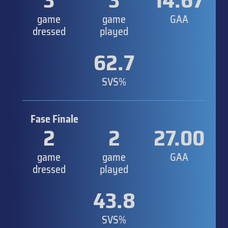
3
3
14.67
game
game
GAA
dressed
played
62.7
SVS%
Fase Finale
2
2
27.00
game
game
GAA
dressed
played
43.8
SVS%