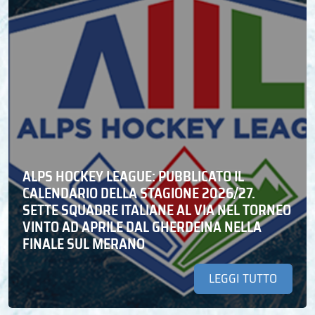
ALPS HOCKEY LEAGUE: PUBBLICATO IL
CALENDARIO DELLA STAGIONE 2026/27.
SETTE SQUADRE ITALIANE AL VIA NEL TORNEO
VINTO AD APRILE DAL GHERDEINA NELLA
FINALE SUL MERANO
LEGGI TUTTO