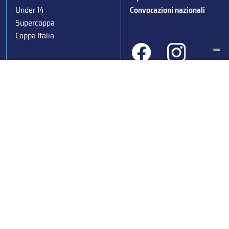
Under 14
Convocazioni nazionali
Supercoppa
Coppa Italia
Federazione Italiana Sport del Ghiaccio
© 2024
Iscrizione al Registro delle Persone Giuridiche di Milano
n.1562/2017 CF 97016560159 | P. IVA 05235981007 Sede