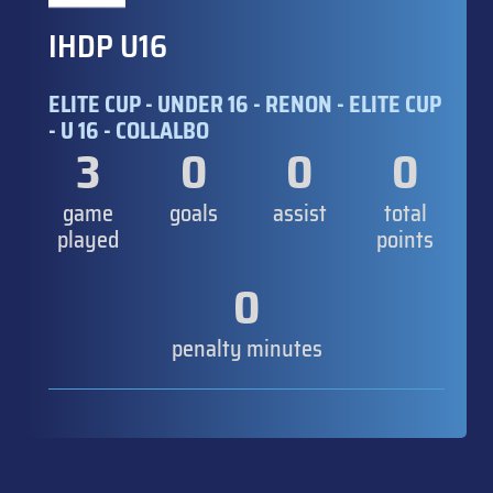
IHDP U16
ELITE CUP - UNDER 16 - RENON - ELITE CUP
- U 16 - COLLALBO
3
0
0
0
game
goals
assist
total
played
points
0
penalty minutes