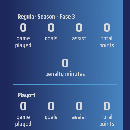
Regular Season - Fase 3
0
0
0
0
game
goals
assist
total
played
points
0
penalty minutes
Playoff
0
0
0
0
game
goals
assist
total
played
points