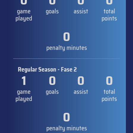
0
0
0
0
game
goals
assist
total
played
points
0
penalty minutes
Regular Season - Fase 2
1
0
0
0
game
goals
assist
total
played
points
0
penalty minutes