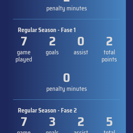
penalty minutes
Regular Season - Fase 1
7
2
0
2
game
goals
assist
total
played
points
0
penalty minutes
Regular Season - Fase 2
7
3
2
5
game
goals
assist
total