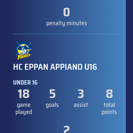
0
penalty minutes
HC EPPAN APPIANO U16
UNDER 16
18
5
3
8
game
goals
assist
total
played
points
2