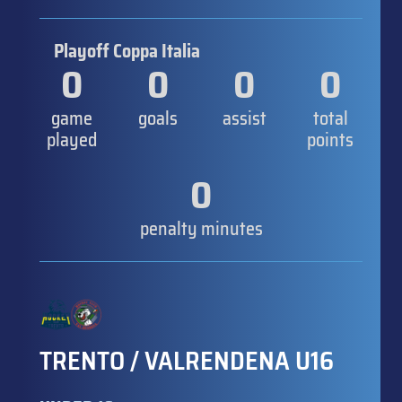
Playoff Coppa Italia
0
0
0
0
game
goals
assist
total
played
points
0
penalty minutes
TRENTO / VALRENDENA U16