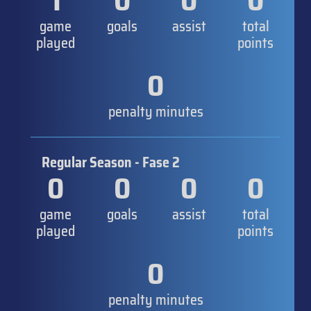
1
0
0
0
game
goals
assist
total
played
points
0
penalty minutes
Regular Season - Fase 2
0
0
0
0
game
goals
assist
total
played
points
0
penalty minutes