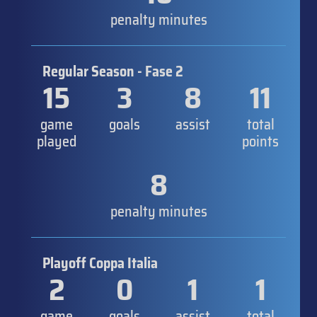
penalty minutes
Regular Season - Fase 2
15
3
8
11
game
goals
assist
total
played
points
8
penalty minutes
Playoff Coppa Italia
2
0
1
1
game
goals
assist
total