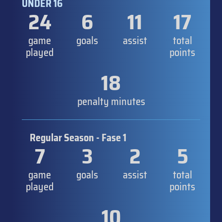
UNDER 16
24
6
11
17
game
goals
assist
total
played
points
18
penalty minutes
Regular Season - Fase 1
7
3
2
5
game
goals
assist
total
played
points
10