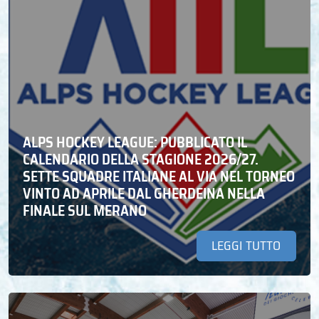
ALPS HOCKEY LEAGUE: PUBBLICATO IL
CALENDARIO DELLA STAGIONE 2026/27.
SETTE SQUADRE ITALIANE AL VIA NEL TORNEO
VINTO AD APRILE DAL GHERDEINA NELLA
FINALE SUL MERANO
LEGGI TUTTO