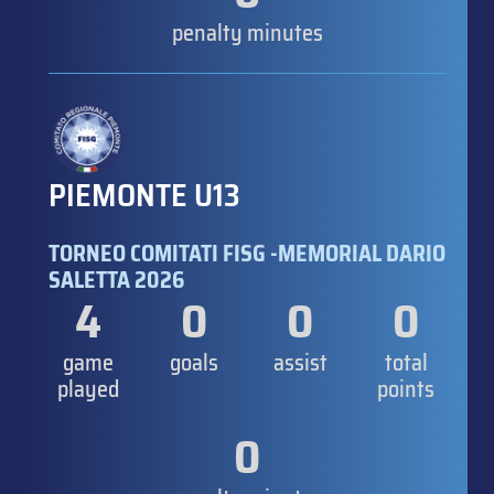
penalty minutes
PIEMONTE U13
TORNEO COMITATI FISG -MEMORIAL DARIO
SALETTA 2026
4
0
0
0
game
goals
assist
total
played
points
0