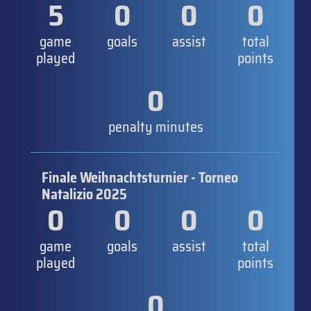
5
0
0
0
game
goals
assist
total
played
points
0
penalty minutes
Finale Weihnachtsturnier - Torneo
Natalizio 2025
0
0
0
0
game
goals
assist
total
played
points
0