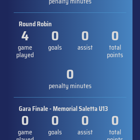
penalty minutes
Round Robin
4
0
0
0
game
goals
assist
total
played
points
0
penalty minutes
Gara Finale - Memorial Saletta U13
0
0
0
0
game
goals
assist
total
played
points