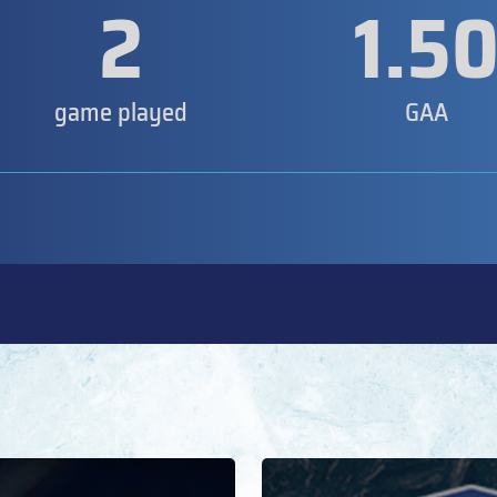
2
1.5
game played
GAA