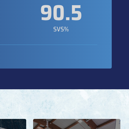
0
90.5
SVS%