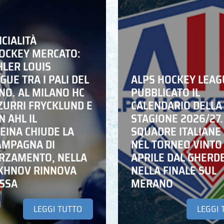
ICIALITÀ
HOCKEY MERCATO:
HLER LOUIS
UE TRA I PALI DEL
ALPS HOCKEY LEAG
NO. AL MILANO HC
PUBBLICATO IL
ZZURRI FRYCKLUND E
CALENDARIO DELLA
N AHL IL
STAGIONE 2026/27.
EINA CHIUDE LA
SQUADRE ITALIANE 
AMPAGNA DI
NEL TORNEO VINTO
RZAMENTO, NELLA
APRILE DAL GHERD
IKHNOV RINNOVA
NELLA FINALE SUL
ASSA
MERANO
LEGGI TUTTO
LEGGI 