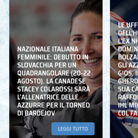
LE UFF
DELL’
L’EX N
NAZIONALE ITALIANA
DOMING
FEMMINILE: DEBUTTO IN
BOLZA
SLOVACCHIA PER UN
GLI A
QUADRANGOLARE (20-22
GIOS. I
AGOSTO). LA CANADESE
GHERD
STACEY COLAROSSI SARÀ
SUA C
L’ALLENATRICE DELLE
RAFFO
AZZURRE PER IL TORNEO
IHL M
DI BARDEJOV
COL F
LEGGI TUTTO