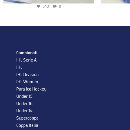
540
0
Campionati
IHL Serie A
IHL
IHL Division I
IHL Women
Para Ice Hockey
Under 19
Under 16
Under 14
Supercoppa
Coppa Italia