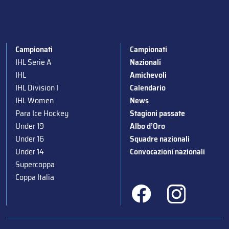
Campionati
Campionati
IHL Serie A
Nazionali
IHL
Amichevoli
IHL Division I
Calendario
IHL Women
News
Para Ice Hockey
Stagioni passate
Under 19
Albo d’Oro
Under 16
Squadre nazionali
Under 14
Convocazioni nazionali
Supercoppa
Coppa Italia