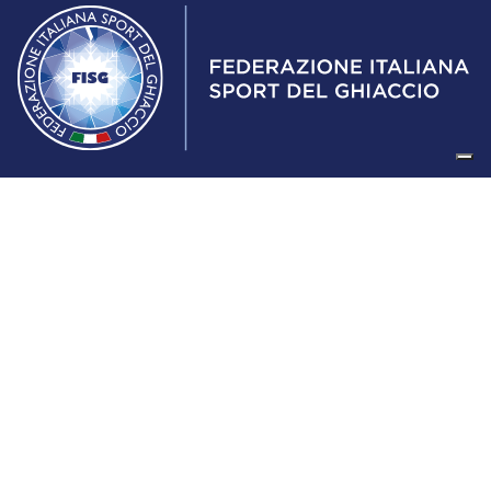
Federazione Italiana Sport del Ghiaccio
© 2024
Iscrizione al Registro delle Persone Giuridiche di Milano
n.1562/2017 CF 97016560159 | P. IVA 05235981007 Sede
Legale: Via Piranesi 46 – 20137 – Milano