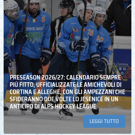
PRESEASON 2026/27: CALENDARIO SEMPRE
PIÙ FITTO, UFFICIALIZZATE LE AMICHEVOLI DI
CORTINA E ALLEGHE, CON GLI AMPEZZANI CHE
SFIDERANNO DUE VOLTE LO JESENICE IN UN
ANTICIPO DI ALPS HOCKEY LEAGUE
LEGGI TUTTO