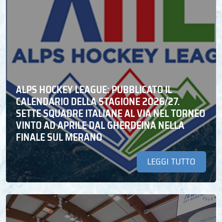
ALPS HOCKEY LEAGUE: PUBBLICATO IL
CALENDARIO DELLA STAGIONE 2026/27.
SETTE SQUADRE ITALIANE AL VIA NEL TORNEO
VINTO AD APRILE DAL GHERDEINA NELLA
FINALE SUL MERANO
LEGGI TUTTO