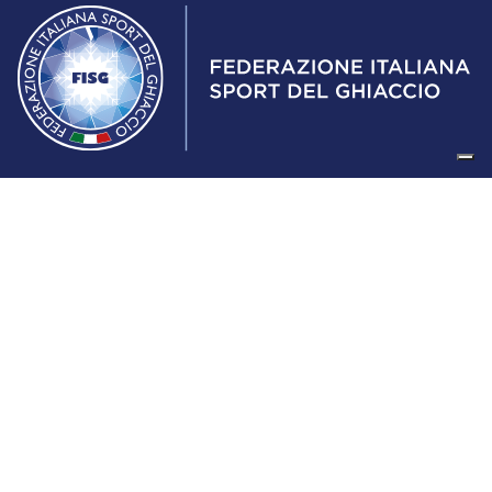
Federazione Italiana Sport del Ghiaccio
© 2024
Iscrizione al Registro delle Persone Giuridiche di Milano
n.1562/2017 CF 97016560159 | P. IVA 05235981007 Sede
Legale: Via Piranesi 46 – 20137 – Milano