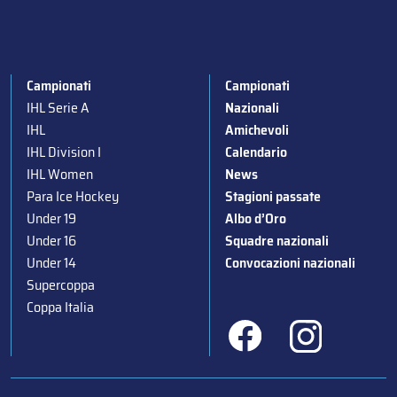
Campionati
Campionati
IHL Serie A
Nazionali
IHL
Amichevoli
IHL Division I
Calendario
IHL Women
News
Para Ice Hockey
Stagioni passate
Under 19
Albo d’Oro
Under 16
Squadre nazionali
Under 14
Convocazioni nazionali
Supercoppa
Coppa Italia