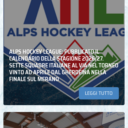
ALPS HOCKEY LEAGUE: PUBBLICATO IL
CALENDARIO DELLA STAGIONE 2026/27.
SETTE SQUADRE ITALIANE AL VIA NEL TORNEO
VINTO AD APRILE DAL GHERDEINA NELLA
FINALE SUL MERANO
LEGGI TUTTO