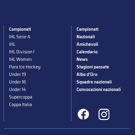
Campionati
Campionati
IHL Serie A
Nazionali
IHL
Amichevoli
IHL Division I
Calendario
IHL Women
News
Para Ice Hockey
Stagioni passate
Under 19
Albo d’Oro
Under 16
Squadre nazionali
Under 14
Convocazioni nazionali
Supercoppa
Coppa Italia