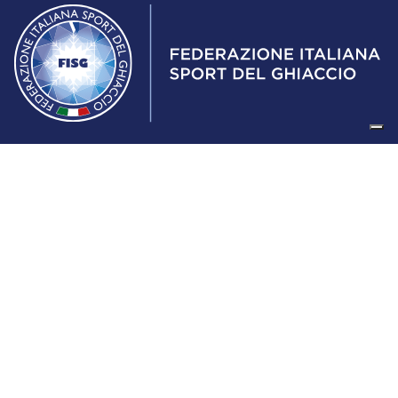
Federazione Italiana Sport del Ghiaccio
© 2024
Iscrizione al Registro delle Persone Giuridiche di Milano
n.1562/2017 CF 97016560159 | P. IVA 05235981007 Sede
Legale: Via Piranesi 46 – 20137 – Milano