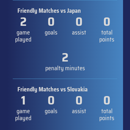
Friendly Matches vs Japan
2
0
0
0
game
goals
assist
total
played
points
2
penalty minutes
Friendly Matches vs Slovakia
1
0
0
0
game
goals
assist
total
played
points