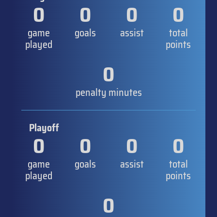
0
0
0
0
game
goals
assist
total
played
points
0
penalty minutes
Playoff
0
0
0
0
game
goals
assist
total
played
points
0