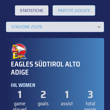
STATISTICHE
PARTITE GIOCATE
EAGLES SÜDTIROL ALTO
ADIGE
IHL WOMEN
1
2
1
3
game
goals
assist
total
played
points