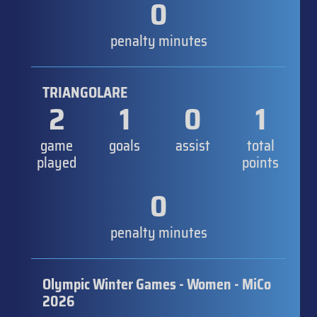
0
penalty minutes
TRIANGOLARE
2
1
0
1
game
goals
assist
total
played
points
0
penalty minutes
Olympic Winter Games - Women - MiCo
2026