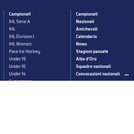
Campionati
Campionati
IHL Serie A
Nazionali
IHL
Amichevoli
IHL Division I
Calendario
IHL Women
News
Para Ice Hockey
Stagioni passate
Under 19
Albo d’Oro
Under 16
Squadre nazionali
Under 14
Convocazioni nazionali
Supercoppa
Coppa Italia