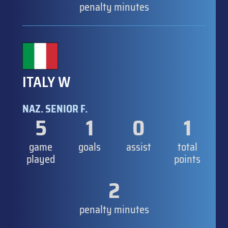
penalty minutes
ITALY W
NAZ. SENIOR F.
5
1
0
1
game
goals
assist
total
played
points
2
penalty minutes