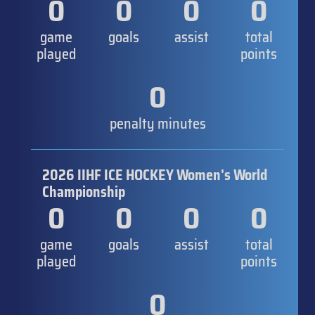
0
0
0
0
game
goals
assist
total
played
points
0
penalty minutes
2026 IIHF ICE HOCKEY Women's World
Championship
0
0
0
0
game
goals
assist
total
played
points
0