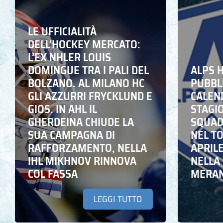
LE UFFICIALITÀ
DELL’HOCKEY MERCATO:
L’EX NHLER LOUIS
DOMINGUE TRA I PALI DEL
ALPS 
BOLZANO. AL MILANO HC
PUBBLI
GLI AZZURRI FRYCKLUND E
CALEN
GIOS. IN AHL IL
STAGIO
GHERDEINA CHIUDE LA
SQUADR
SUA CAMPAGNA DI
NEL T
RAFFORZAMENTO, NELLA
APRIL
IHL MIKHNOV RINNOVA
NELLA 
COL FASSA
MERA
LEGGI TUTTO