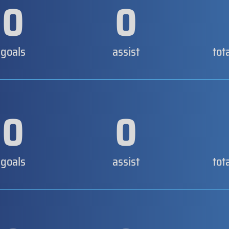
0
0
goals
assist
tot
0
0
goals
assist
tot