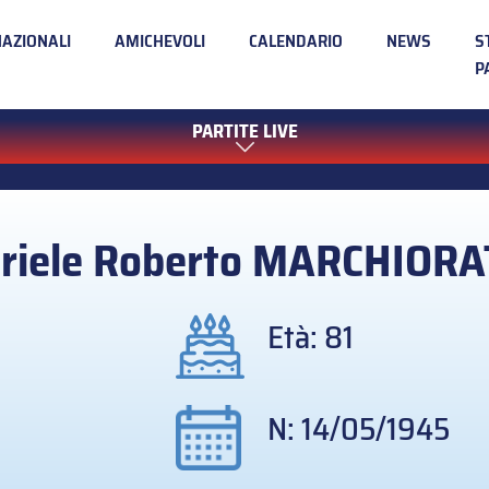
NAZIONALI
AMICHEVOLI
CALENDARIO
NEWS
S
P
PARTITE LIVE
riele Roberto
MARCHIORA
Età: 81
N: 14/05/1945