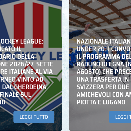
HOCKEY LEAGUE:
NAZIONALE ITALIA
CATO IL
UNDER 20: I CONVO
DARIO DELLA
IL PROGRAMMA DE
NE 2026/27. SETTE
RADUNO DI EGNA (
E ITALIANE AL VIA
AGOSTO) CHE PREC
ORNEO VINTO AD
UNA TRASFERTA IN
E DAL GHERDEINA
SVIZZERA PER DUE
FINALE SUL
AMICHEVOLI CON A
NO
PIOTTA E LUGANO
LEGGI TUTTO
LEGGI 