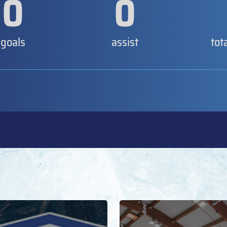
0
0
goals
assist
tot