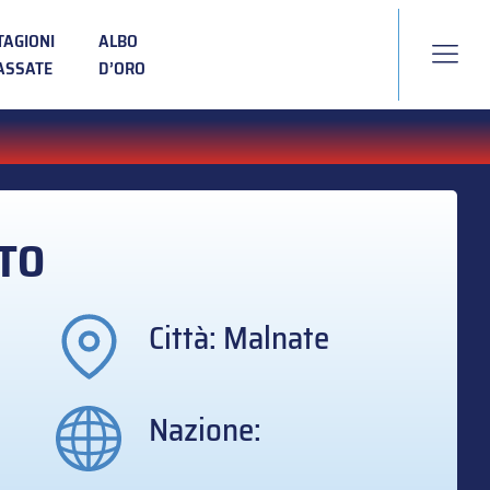
TAGIONI
ALBO
ASSATE
D’ORO
TO
Città: Malnate
Nazione: