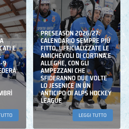
PRESEASON 2026/27:
NA
CALENDARIO SEMPRE PIÙ
CATI E
FITTO, UFFICIALIZZATE LE
L
AMICHEVOLI DI CORTINA E
6-9
ALLEGHE, CON GLI
EDERÀ
AMPEZZANI CHE
SFIDERANNO DUE VOLTE
LO JESENICE IN UN
MBRÌ
ANTICIPO DI ALPS HOCKEY
LEAGUE
TUTTO
LEGGI TUTTO