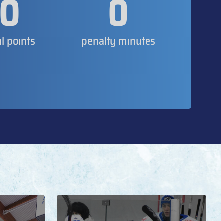
0
0
al points
penalty minutes