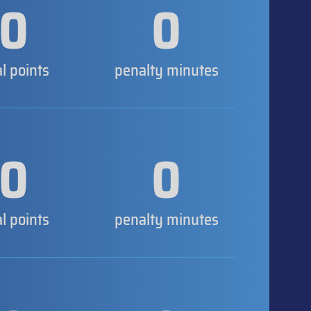
0
0
al points
penalty minutes
0
0
al points
penalty minutes