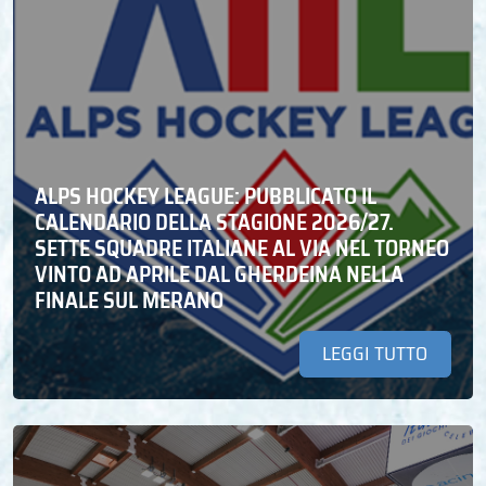
ALPS HOCKEY LEAGUE: PUBBLICATO IL
CALENDARIO DELLA STAGIONE 2026/27.
SETTE SQUADRE ITALIANE AL VIA NEL TORNEO
VINTO AD APRILE DAL GHERDEINA NELLA
FINALE SUL MERANO
LEGGI TUTTO