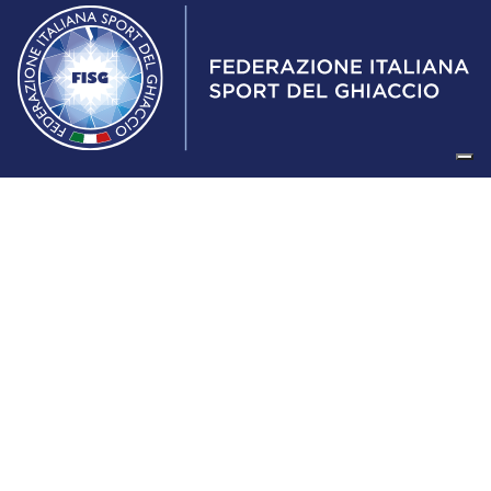
Federazione Italiana Sport del Ghiaccio
© 2024
Iscrizione al Registro delle Persone Giuridiche di Milano
n.1562/2017 CF 97016560159 | P. IVA 05235981007 Sede
Legale: Via Piranesi 46 – 20137 – Milano