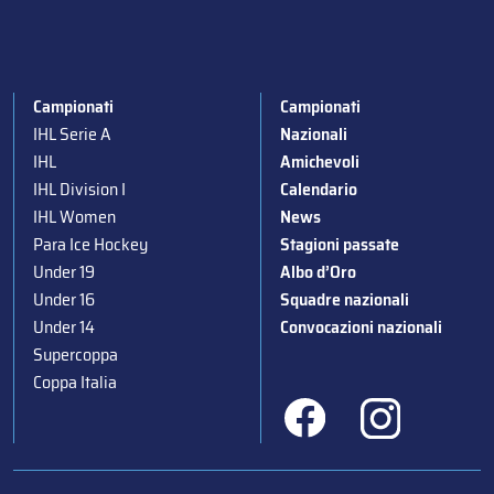
Campionati
Campionati
IHL Serie A
Nazionali
IHL
Amichevoli
IHL Division I
Calendario
IHL Women
News
Para Ice Hockey
Stagioni passate
Under 19
Albo d’Oro
Under 16
Squadre nazionali
Under 14
Convocazioni nazionali
Supercoppa
Coppa Italia