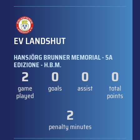
EV LANDSHUT
HANSJÖRG BRUNNER MEMORIAL - 5A
EDIZIONE - H.B.M.
2
0
0
0
game
goals
assist
total
played
points
2
penalty minutes