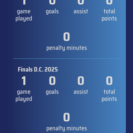
1
0
0
0
game
goals
assist
total
played
points
0
penalty minutes
Finals D.C. 2025
1
0
0
0
game
goals
assist
total
played
points
0
penalty minutes