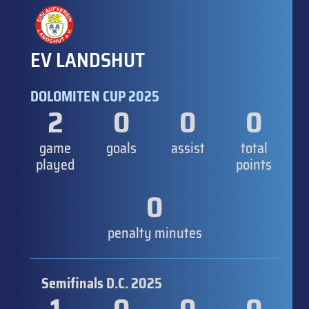
EV LANDSHUT
DOLOMITEN CUP 2025
2
0
0
0
game
goals
assist
total
played
points
0
penalty minutes
Semifinals D.C. 2025