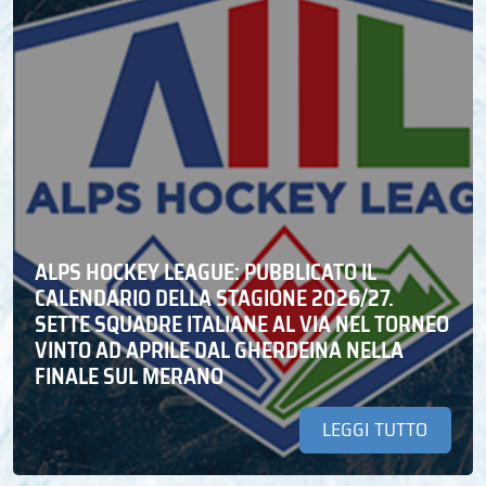
ALPS HOCKEY LEAGUE: PUBBLICATO IL
CALENDARIO DELLA STAGIONE 2026/27.
SETTE SQUADRE ITALIANE AL VIA NEL TORNEO
VINTO AD APRILE DAL GHERDEINA NELLA
FINALE SUL MERANO
LEGGI TUTTO