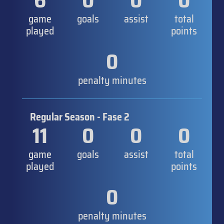
6
0
0
0
game
goals
assist
total
played
points
0
penalty minutes
Regular Season - Fase 2
11
0
0
0
game
goals
assist
total
played
points
0
penalty minutes