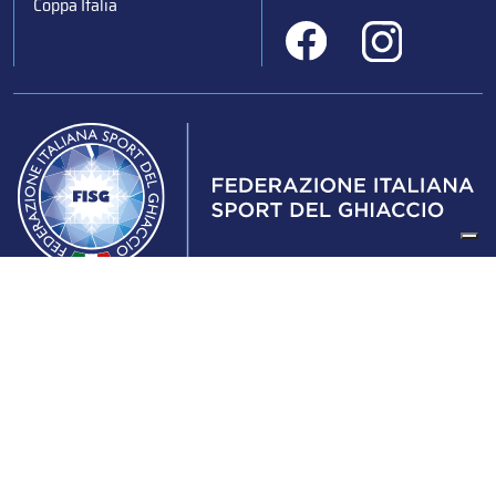
Coppa Italia
Federazione Italiana Sport del Ghiaccio
© 2024
Iscrizione al Registro delle Persone Giuridiche di Milano
n.1562/2017 CF 97016560159 | P. IVA 05235981007 Sede
Legale: Via Piranesi 46 – 20137 – Milano