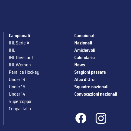
Campionati
Campionati
IHL Serie A
Nazionali
IHL
Amichevoli
IHL Division I
Calendario
IHL Women
News
Para Ice Hockey
Stagioni passate
Under 19
Albo d’Oro
Under 16
Squadre nazionali
Under 14
Convocazioni nazionali
Supercoppa
Coppa Italia