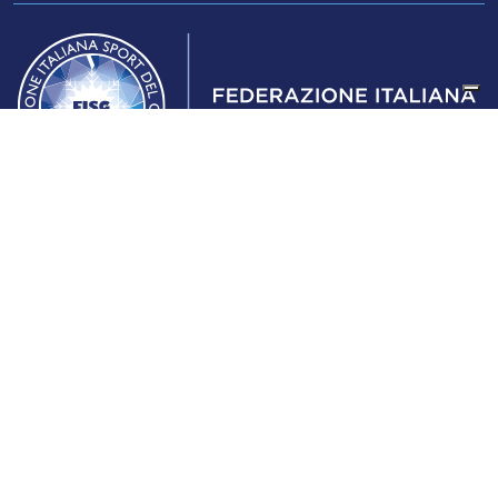
Federazione Italiana Sport del Ghiaccio
© 2024
Iscrizione al Registro delle Persone Giuridiche di Milano
n.1562/2017 CF 97016560159 | P. IVA 05235981007 Sede
Legale: Via Piranesi 46 – 20137 – Milano