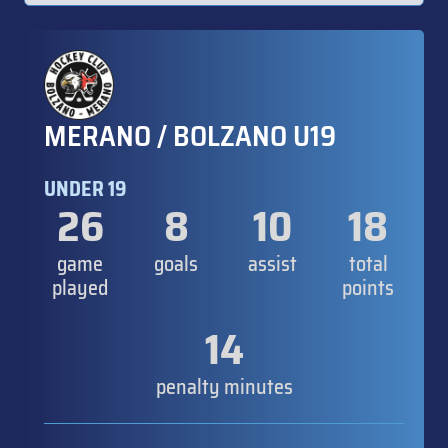
MERANO / BOLZANO U19
UNDER 19
26
8
10
18
game
goals
assist
total
played
points
14
penalty minutes