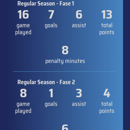
Regular Season - Fase 1
16
7
6
13
game
goals
assist
total
played
points
8
penalty minutes
Regular Season - Fase 2
8
1
3
4
game
goals
assist
total
played
points
6