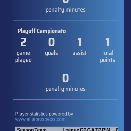
penalty minutes
Playoff Campionato
2
0
1
1
game
goals
assist
total
played
points
0
penalty minutes