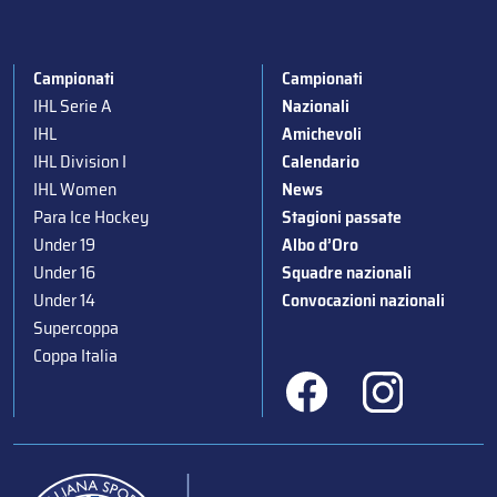
Campionati
Campionati
IHL Serie A
Nazionali
IHL
Amichevoli
IHL Division I
Calendario
IHL Women
News
Para Ice Hockey
Stagioni passate
Under 19
Albo d’Oro
Under 16
Squadre nazionali
Under 14
Convocazioni nazionali
Supercoppa
Coppa Italia