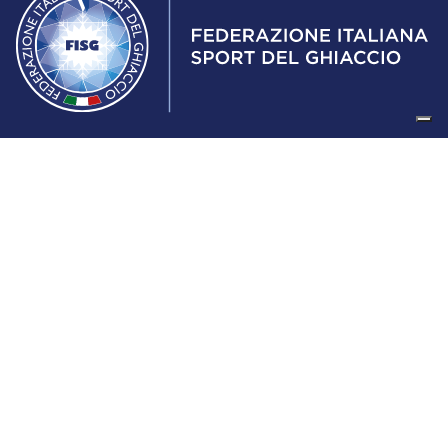
Federazione Italiana Sport del Ghiaccio
© 2024
Iscrizione al Registro delle Persone Giuridiche di Milano
n.1562/2017 CF 97016560159 | P. IVA 05235981007 Sede
Legale: Via Piranesi 46 – 20137 – Milano