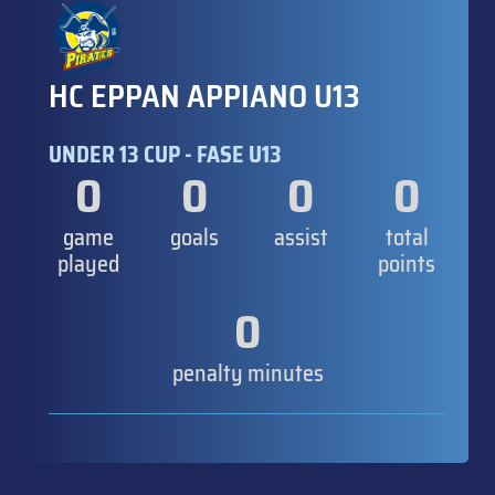
HC EPPAN APPIANO U13
UNDER 13 CUP - FASE U13
0
0
0
0
game
goals
assist
total
played
points
0
penalty minutes