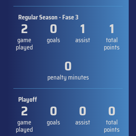
Regular Season - Fase 3
2
0
1
1
game
goals
assist
total
played
points
0
penalty minutes
Playoff
2
0
0
0
game
goals
assist
total
played
points