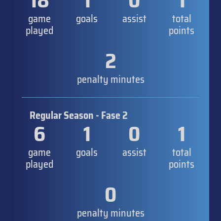
18
1
0
1
game
goals
assist
total
played
points
2
penalty minutes
Regular Season - Fase 2
6
1
0
1
game
goals
assist
total
played
points
0
penalty minutes