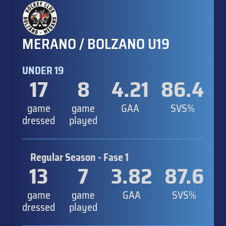
MERANO / BOLZANO U19
UNDER 19
17
8
4.21
86.4
game
game
GAA
SVS%
dressed
played
Regular Season - Fase 1
13
7
3.82
87.6
game
game
GAA
SVS%
dressed
played