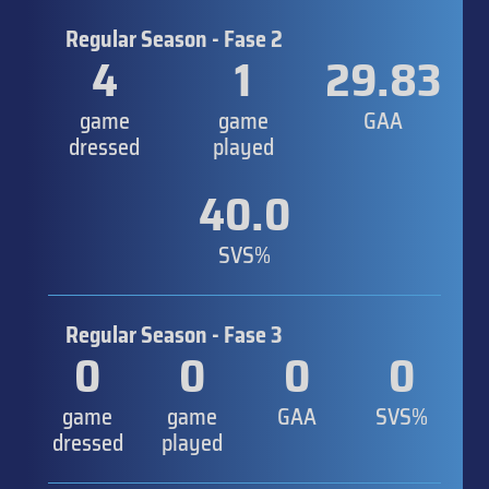
Regular Season - Fase 2
4
1
29.83
game
game
GAA
dressed
played
40.0
SVS%
Regular Season - Fase 3
0
0
0
0
game
game
GAA
SVS%
dressed
played