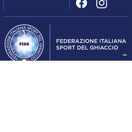
Federazione Italiana Sport del Ghiaccio
© 2024
Iscrizione al Registro delle Persone Giuridiche di Milano
n.1562/2017 CF 97016560159 | P. IVA 05235981007 Sede
Legale: Via Piranesi 46 – 20137 – Milano