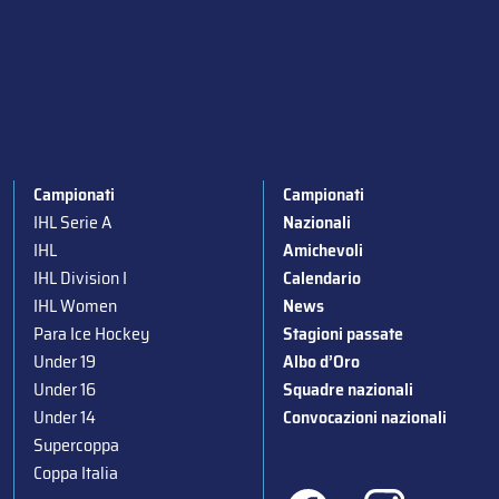
Campionati
Campionati
IHL Serie A
Nazionali
IHL
Amichevoli
IHL Division I
Calendario
IHL Women
News
Para Ice Hockey
Stagioni passate
Under 19
Albo d’Oro
Under 16
Squadre nazionali
Under 14
Convocazioni nazionali
Supercoppa
Coppa Italia