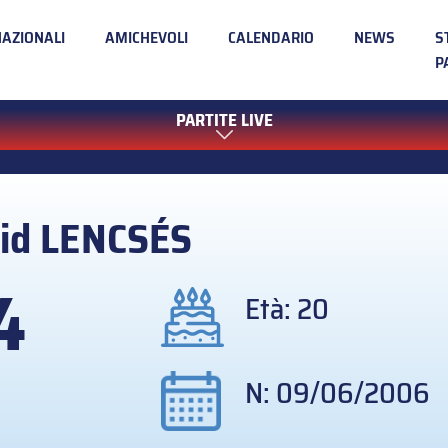
NAZIONALI
AMICHEVOLI
CALENDARIO
NEWS
S
P
PARTITE LIVE
id
LENCSÉS
4
Età: 20
N: 09/06/2006