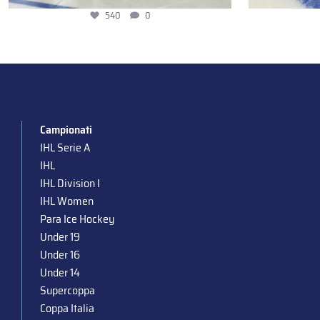
540
0
Campionati
IHL Serie A
IHL
IHL Division I
IHL Women
Para Ice Hockey
Under 19
Under 16
Under 14
Supercoppa
Coppa Italia