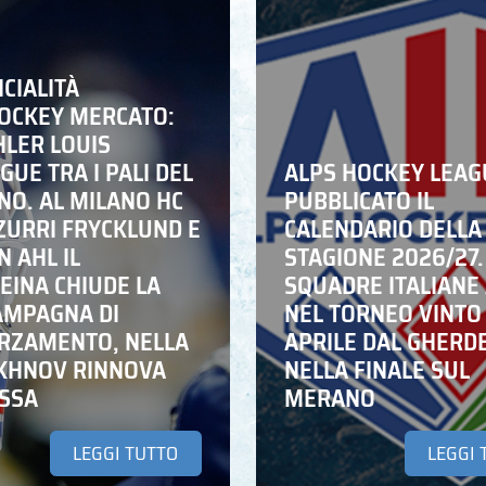
ICIALITÀ
HOCKEY MERCATO:
HLER LOUIS
UE TRA I PALI DEL
ALPS HOCKEY LEAG
NO. AL MILANO HC
PUBBLICATO IL
ZZURRI FRYCKLUND E
CALENDARIO DELLA
N AHL IL
STAGIONE 2026/27.
EINA CHIUDE LA
SQUADRE ITALIANE 
AMPAGNA DI
NEL TORNEO VINTO
RZAMENTO, NELLA
APRILE DAL GHERD
IKHNOV RINNOVA
NELLA FINALE SUL
ASSA
MERANO
LEGGI TUTTO
LEGGI 