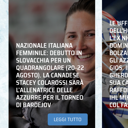
LE UFF
DELL’
L’EX N
NAZIONALE ITALIANA
DOMING
FEMMINILE: DEBUTTO IN
BOLZA
SLOVACCHIA PER UN
GLI A
QUADRANGOLARE (20-22
GIOS. I
AGOSTO). LA CANADESE
GHERD
STACEY COLAROSSI SARÀ
SUA C
L’ALLENATRICE DELLE
RAFFO
AZZURRE PER IL TORNEO
IHL M
DI BARDEJOV
COL F
LEGGI TUTTO