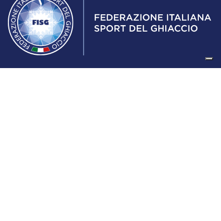
Federazione Italiana Sport del Ghiaccio
© 2024
Iscrizione al Registro delle Persone Giuridiche di Milano
n.1562/2017 CF 97016560159 | P. IVA 05235981007 Sede
Legale: Via Piranesi 46 – 20137 – Milano