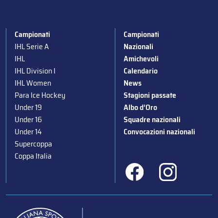
Campionati
Campionati
IHL Serie A
Nazionali
IHL
Amichevoli
IHL Division I
Calendario
IHL Women
News
Para Ice Hockey
Stagioni passate
Under 19
Albo d’Oro
Under 16
Squadre nazionali
Under 14
Convocazioni nazionali
Supercoppa
Coppa Italia