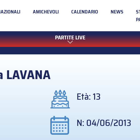
NAZIONALI
AMICHEVOLI
CALENDARIO
NEWS
S
P
PARTITE LIVE
a
LAVANA
Età: 13
N: 04/06/2013