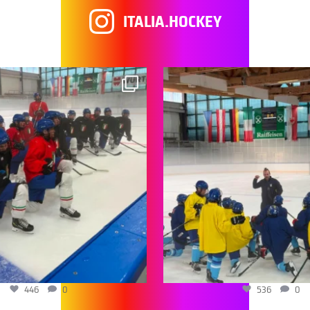
ITALIA.HOCKEY
446
0
536
0