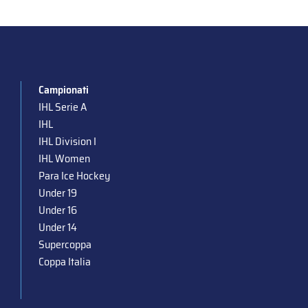
Campionati
IHL Serie A
IHL
IHL Division I
IHL Women
Para Ice Hockey
Under 19
Under 16
Under 14
Supercoppa
Coppa Italia