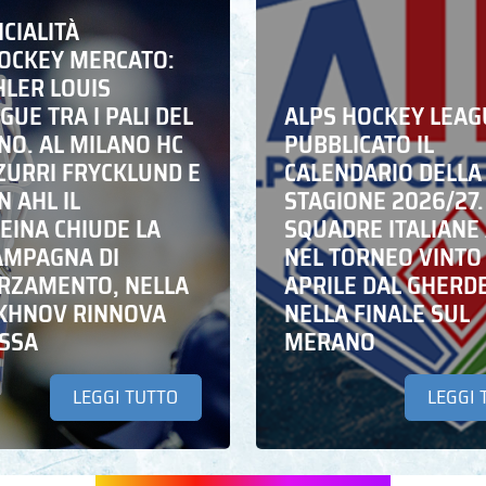
ICIALITÀ
HOCKEY MERCATO:
HLER LOUIS
UE TRA I PALI DEL
ALPS HOCKEY LEAG
NO. AL MILANO HC
PUBBLICATO IL
ZZURRI FRYCKLUND E
CALENDARIO DELLA
N AHL IL
STAGIONE 2026/27.
EINA CHIUDE LA
SQUADRE ITALIANE 
AMPAGNA DI
NEL TORNEO VINTO
RZAMENTO, NELLA
APRILE DAL GHERD
IKHNOV RINNOVA
NELLA FINALE SUL
ASSA
MERANO
LEGGI TUTTO
LEGGI 