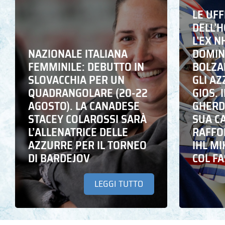
LE UFF
DELL’
L’EX N
NAZIONALE ITALIANA
DOMING
FEMMINILE: DEBUTTO IN
BOLZA
SLOVACCHIA PER UN
GLI A
QUADRANGOLARE (20-22
GIOS. I
AGOSTO). LA CANADESE
GHERD
STACEY COLAROSSI SARÀ
SUA C
L’ALLENATRICE DELLE
RAFFO
AZZURRE PER IL TORNEO
IHL M
DI BARDEJOV
COL F
LEGGI TUTTO