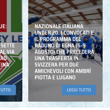
UE:
NAZIONALE ITALIANA
UNDER 20: I CONVOCATI E
IL PROGRAMMA DEL
 SETTE
RADUNO DI EGNA (6-9
AL VIA
AGOSTO) CHE PRECEDERÀ
 AD
UNA TRASFERTA IN
EINA
SVIZZERA PER DUE
AMICHEVOLI CON AMBRÌ
PIOTTA E LUGANO
TUTTO
LEGGI TUTTO