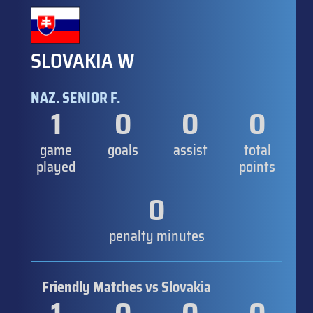
SLOVAKIA W
NAZ. SENIOR F.
1
0
0
0
game
goals
assist
total
played
points
0
penalty minutes
Friendly Matches vs Slovakia