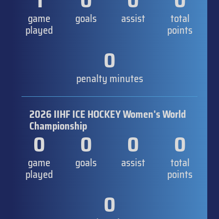
1
0
0
0
game
goals
assist
total
played
points
0
penalty minutes
2026 IIHF ICE HOCKEY Women's World
Championship
0
0
0
0
game
goals
assist
total
played
points
0