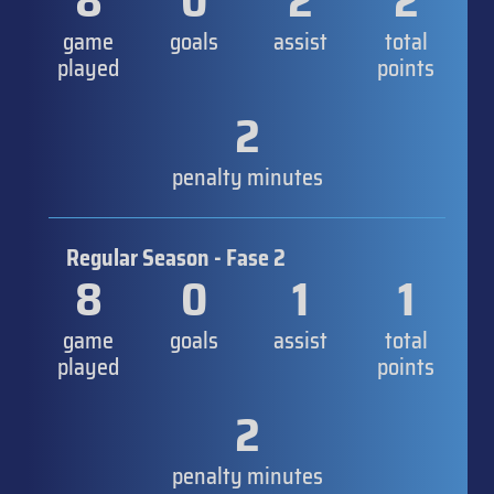
8
0
2
2
game
goals
assist
total
played
points
2
penalty minutes
Regular Season - Fase 2
8
0
1
1
game
goals
assist
total
played
points
2
penalty minutes