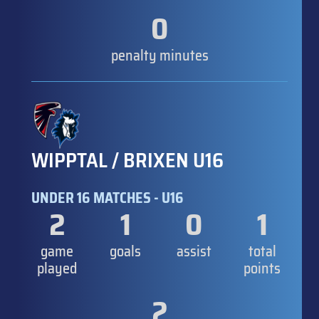
0
penalty minutes
WIPPTAL / BRIXEN U16
UNDER 16 MATCHES - U16
2
1
0
1
game
goals
assist
total
played
points
2