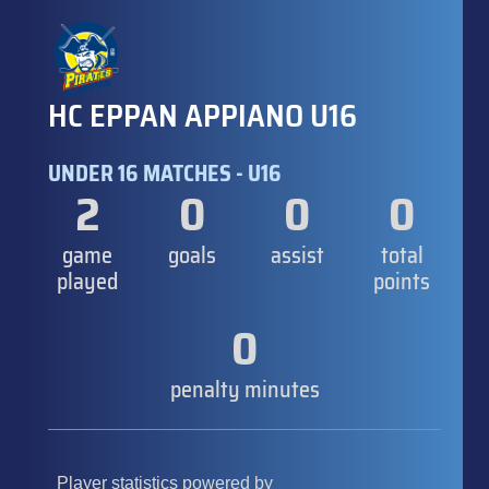
HC EPPAN APPIANO U16
UNDER 16 MATCHES - U16
2
0
0
0
game
goals
assist
total
played
points
0
penalty minutes