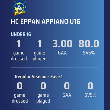
HC EPPAN APPIANO U16
UNDER 16
1
1
3.00
80.0
game
game
GAA
SVS%
dressed
played
Regular Season - Fase 1
0
0
0
0
game
game
GAA
SVS%
dressed
played