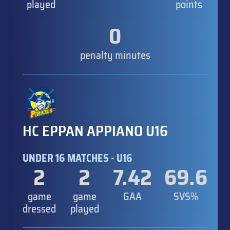
played
points
0
penalty minutes
HC EPPAN APPIANO U16
UNDER 16 MATCHES - U16
2
2
7.42
69.6
game
game
GAA
SVS%
dressed
played