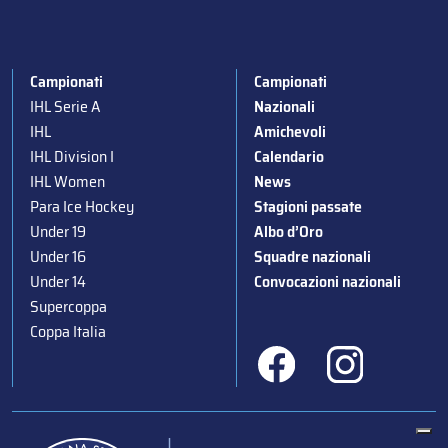
Campionati
Campionati
IHL Serie A
Nazionali
IHL
Amichevoli
IHL Division I
Calendario
IHL Women
News
Para Ice Hockey
Stagioni passate
Under 19
Albo d’Oro
Under 16
Squadre nazionali
Under 14
Convocazioni nazionali
Supercoppa
Coppa Italia