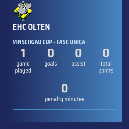
EHC OLTEN
VINSCHGAU CUP - FASE UNICA
1
0
0
0
game
goals
assist
total
played
points
0
penalty minutes