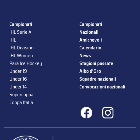
Campionati
Campionati
IHL Serie A
Nazionali
IHL
Amichevoli
IHL Division I
Calendario
IHL Women
News
Para Ice Hockey
Stagioni passate
Under 19
Albo d’Oro
Under 16
Squadre nazionali
Under 14
Convocazioni nazionali
Supercoppa
Coppa Italia