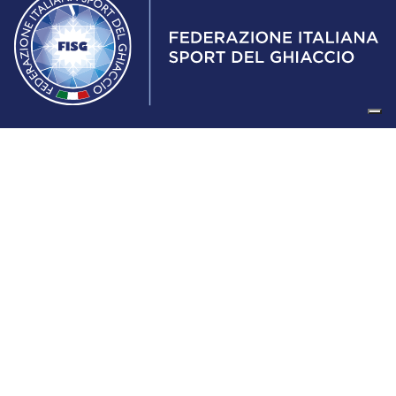
Federazione Italiana Sport del Ghiaccio
© 2024
Iscrizione al Registro delle Persone Giuridiche di Milano
n.1562/2017 CF 97016560159 | P. IVA 05235981007 Sede
Legale: Via Piranesi 46 – 20137 – Milano