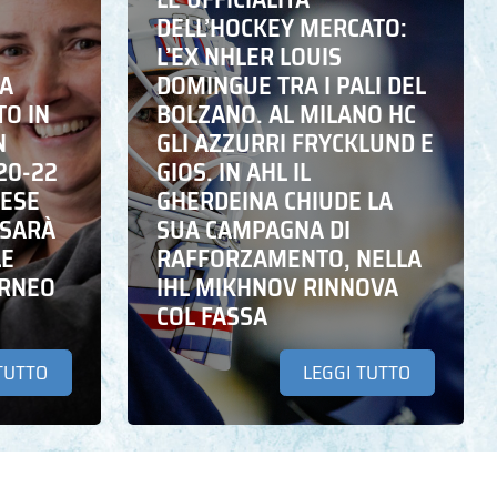
DELL’HOCKEY MERCATO:
L’EX NHLER LOUIS
NA
DOMINGUE TRA I PALI DEL
TO IN
BOLZANO. AL MILANO HC
N
GLI AZZURRI FRYCKLUND E
20-22
GIOS. IN AHL IL
DESE
GHERDEINA CHIUDE LA
 SARÀ
SUA CAMPAGNA DI
LE
RAFFORZAMENTO, NELLA
ORNEO
IHL MIKHNOV RINNOVA
COL FASSA
TUTTO
LEGGI TUTTO