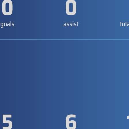
0
0
goals
assist
tot
5
6