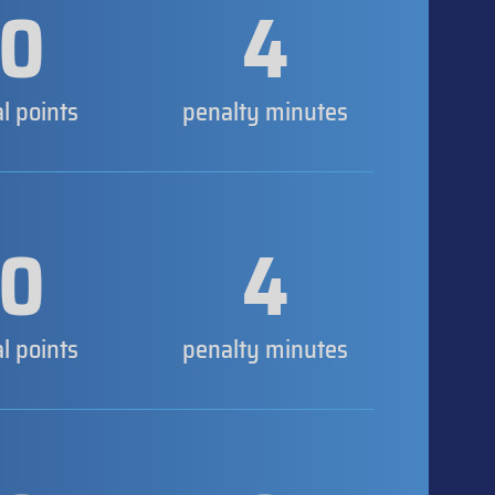
0
4
al points
penalty minutes
0
4
al points
penalty minutes