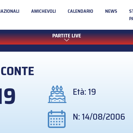
NAZIONALI
AMICHEVOLI
CALENDARIO
NEWS
S
P
PARTITE LIVE
n
CONTE
19
Età: 19
N: 14/08/2006