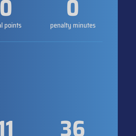
0
0
al points
penalty minutes
11
36