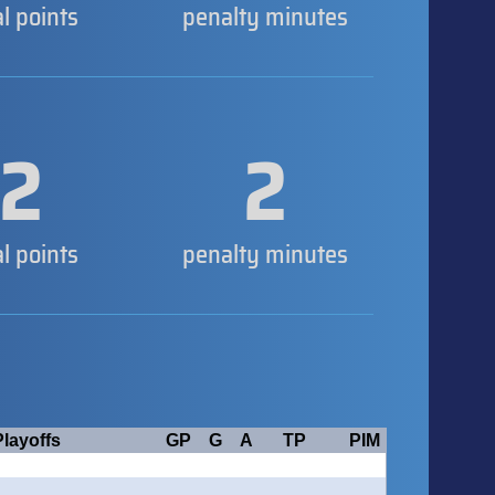
al points
penalty minutes
2
2
al points
penalty minutes