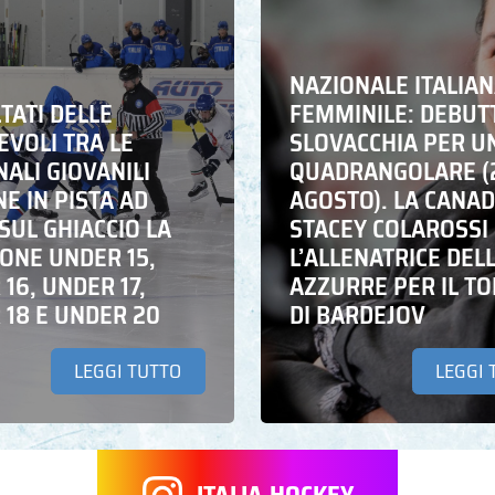
NAZIONALE ITALIA
LTATI DELLE
FEMMINILE: DEBUT
EVOLI TRA LE
SLOVACCHIA PER U
ALI GIOVANILI
QUADRANGOLARE (
NE IN PISTA AD
AGOSTO). LA CANA
SUL GHIACCIO LA
STACEY COLAROSSI
IONE UNDER 15,
L’ALLENATRICE DEL
16, UNDER 17,
AZZURRE PER IL T
 18 E UNDER 20
DI BARDEJOV
LEGGI TUTTO
LEGGI 