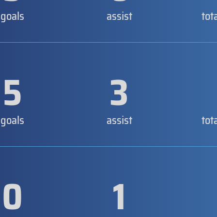
goals
assist
tot
5
3
goals
assist
tot
0
1