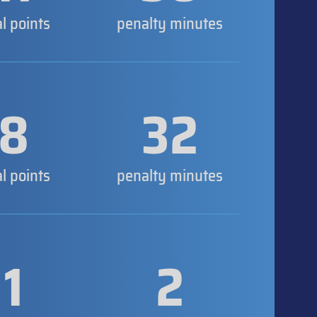
al points
penalty minutes
8
32
al points
penalty minutes
1
2