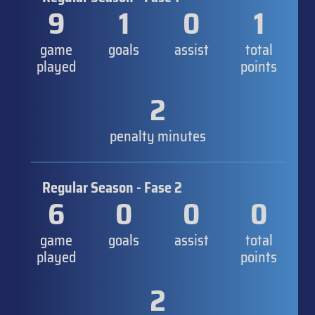
9
1
0
1
game
goals
assist
total
played
points
2
penalty minutes
Regular Season - Fase 2
6
0
0
0
game
goals
assist
total
played
points
2