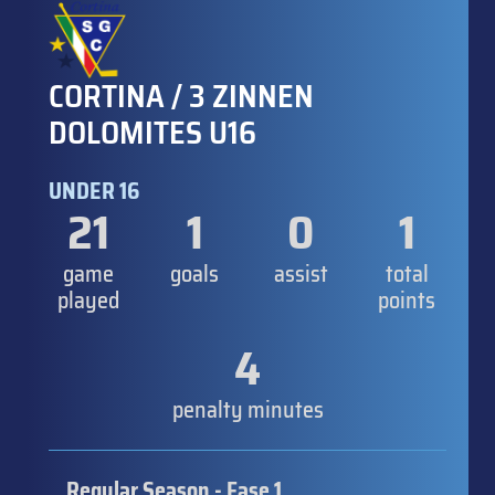
CORTINA / 3 ZINNEN
DOLOMITES U16
UNDER 16
21
1
0
1
game
goals
assist
total
played
points
4
penalty minutes
Regular Season - Fase 1