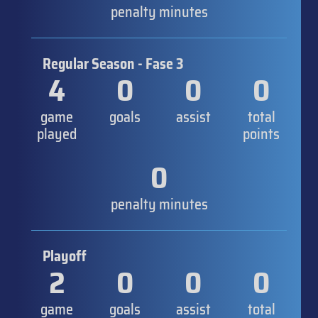
penalty minutes
Regular Season - Fase 3
4
0
0
0
game
goals
assist
total
played
points
0
penalty minutes
Playoff
2
0
0
0
game
goals
assist
total