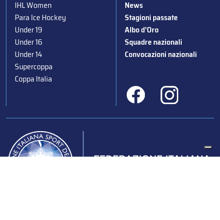
IHL Women
News
Para Ice Hockey
Stagioni passate
Under 19
Albo d’Oro
Under 16
Squadre nazionali
Under 14
Convocazioni nazionali
Supercoppa
Coppa Italia
Federazione Italiana Sport del Ghiaccio