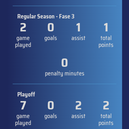
Regular Season - Fase 3
2
0
1
1
game
goals
assist
total
played
points
0
penalty minutes
Playoff
7
0
2
2
game
goals
assist
total
played
points