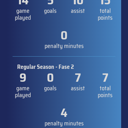
14
5
10
15
game
goals
assist
total
played
points
0
penalty minutes
Regular Season - Fase 2
9
0
7
7
game
goals
assist
total
played
points
4
penalty minutes