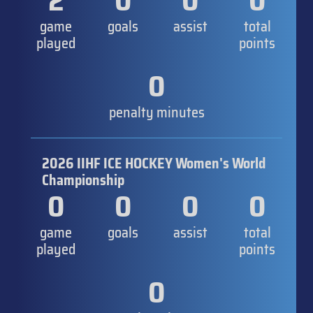
2
0
0
0
game
goals
assist
total
played
points
0
penalty minutes
2026 IIHF ICE HOCKEY Women's World
Championship
0
0
0
0
game
goals
assist
total
played
points
0