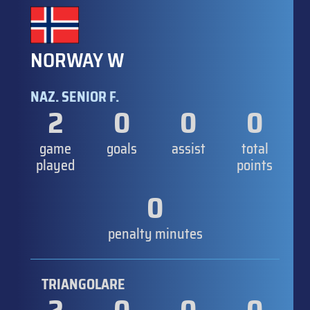
NORWAY W
NAZ. SENIOR F.
2
0
0
0
game
goals
assist
total
played
points
0
penalty minutes
TRIANGOLARE