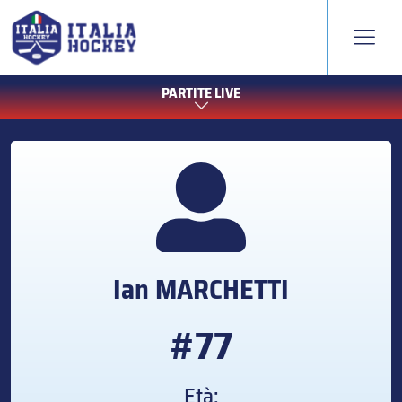
PARTITE LIVE
Ian
MARCHETTI
#77
Età: