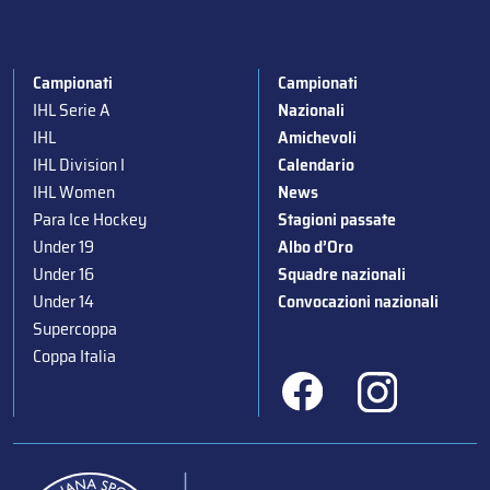
Campionati
Campionati
IHL Serie A
Nazionali
IHL
Amichevoli
IHL Division I
Calendario
IHL Women
News
Para Ice Hockey
Stagioni passate
Under 19
Albo d’Oro
Under 16
Squadre nazionali
Under 14
Convocazioni nazionali
Supercoppa
Coppa Italia