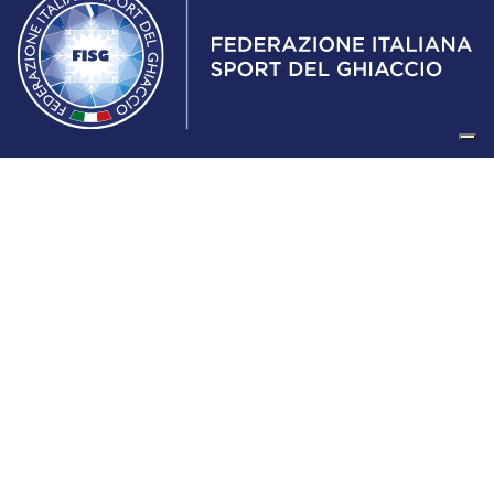
Federazione Italiana Sport del Ghiaccio
© 2024
Iscrizione al Registro delle Persone Giuridiche di Milano
n.1562/2017 CF 97016560159 | P. IVA 05235981007 Sede
Legale: Via Piranesi 46 – 20137 – Milano