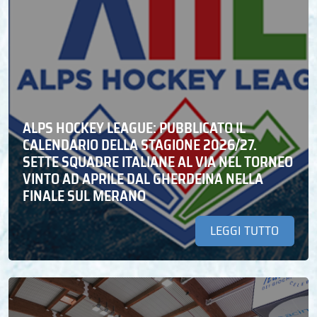
ALPS HOCKEY LEAGUE: PUBBLICATO IL
CALENDARIO DELLA STAGIONE 2026/27.
SETTE SQUADRE ITALIANE AL VIA NEL TORNEO
VINTO AD APRILE DAL GHERDEINA NELLA
FINALE SUL MERANO
LEGGI TUTTO