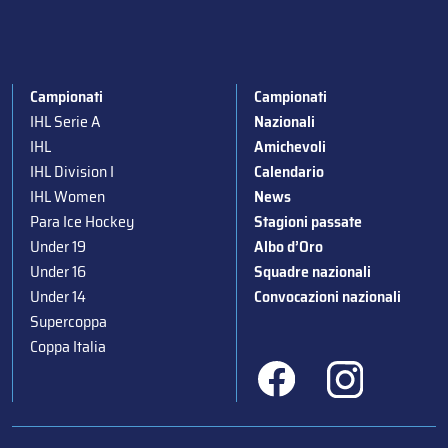
Campionati
Campionati
IHL Serie A
Nazionali
IHL
Amichevoli
IHL Division I
Calendario
IHL Women
News
Para Ice Hockey
Stagioni passate
Under 19
Albo d’Oro
Under 16
Squadre nazionali
Under 14
Convocazioni nazionali
Supercoppa
Coppa Italia