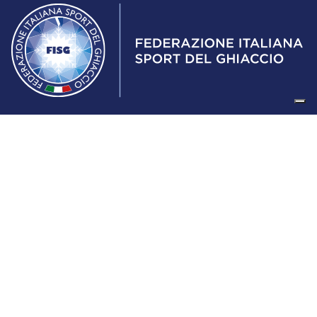
Federazione Italiana Sport del Ghiaccio
© 2024
Iscrizione al Registro delle Persone Giuridiche di Milano
n.1562/2017 CF 97016560159 | P. IVA 05235981007 Sede
Legale: Via Piranesi 46 – 20137 – Milano