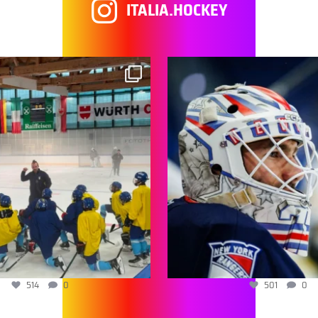
ITALIA.HOCKEY
514
0
501
0