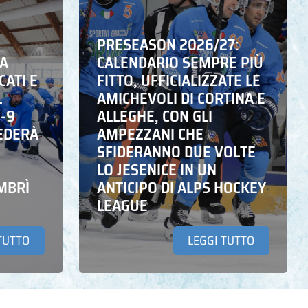
PRESEASON 2026/27:
NA
CALENDARIO SEMPRE PIÙ
CATI E
FITTO, UFFICIALIZZATE LE
L
AMICHEVOLI DI CORTINA E
6-9
ALLEGHE, CON GLI
EDERÀ
AMPEZZANI CHE
SFIDERANNO DUE VOLTE
LO JESENICE IN UN
MBRÌ
ANTICIPO DI ALPS HOCKEY
LEAGUE
TUTTO
LEGGI TUTTO