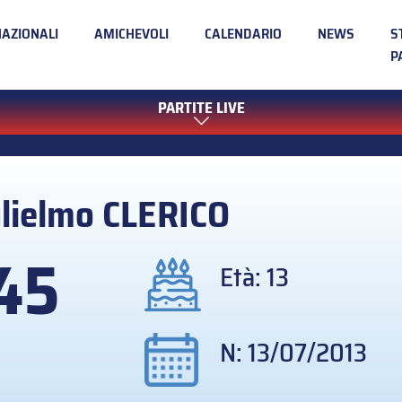
NAZIONALI
AMICHEVOLI
CALENDARIO
NEWS
S
P
PARTITE LIVE
lielmo
CLERICO
45
Età: 13
N: 13/07/2013