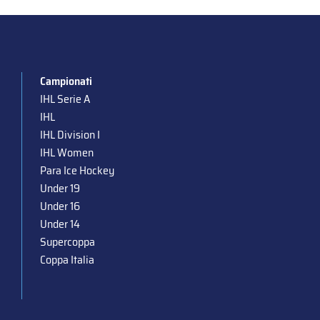
Campionati
IHL Serie A
IHL
IHL Division I
IHL Women
Para Ice Hockey
Under 19
Under 16
Under 14
Supercoppa
Coppa Italia