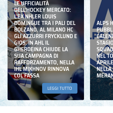
LE UFFICIALITÀ
DELL’HOCKEY MERCATO:
L’EX NHLER LOUIS
DOMINGUE TRA I PALI DEL
ALPS 
BOLZANO. AL MILANO HC
PUBBLI
GLI AZZURRI FRYCKLUND E
CALEN
GIOS. IN AHL IL
STAGIO
GHERDEINA CHIUDE LA
SQUADR
SUA CAMPAGNA DI
NEL T
RAFFORZAMENTO, NELLA
APRIL
IHL MIKHNOV RINNOVA
NELLA 
COL FASSA
MERA
LEGGI TUTTO