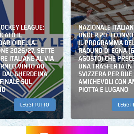
HOCKEY LEAGUE:
NAZIONALE ITALIA
CATO IL
UNDER 20: I CONVO
DARIO DELLA
IL PROGRAMMA DE
NE 2026/27. SETTE
RADUNO DI EGNA (
E ITALIANE AL VIA
AGOSTO) CHE PREC
ORNEO VINTO AD
UNA TRASFERTA IN
E DAL GHERDEINA
SVIZZERA PER DUE
FINALE SUL
AMICHEVOLI CON A
NO
PIOTTA E LUGANO
LEGGI TUTTO
LEGGI 