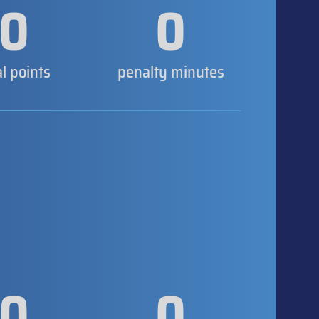
0
0
al points
penalty minutes
0
0