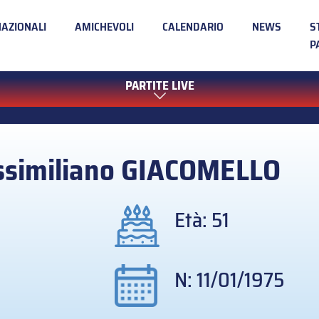
NAZIONALI
AMICHEVOLI
CALENDARIO
NEWS
S
P
PARTITE LIVE
similiano
GIACOMELLO
Età: 51
N: 11/01/1975