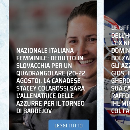
LE UFF
DELL’
L’EX N
NAZIONALE ITALIANA
DOMING
FEMMINILE: DEBUTTO IN
BOLZA
SLOVACCHIA PER UN
GLI A
QUADRANGOLARE (20-22
GIOS. I
AGOSTO). LA CANADESE
GHERD
STACEY COLAROSSI SARÀ
SUA C
L’ALLENATRICE DELLE
RAFFO
AZZURRE PER IL TORNEO
IHL M
DI BARDEJOV
COL F
LEGGI TUTTO