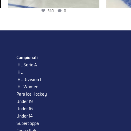
540
0
Campionati
IHL Serie A
IHL
IHL Division I
IHL Women
Para Ice Hockey
Under 19
Under 16
Under 14
Supercoppa
Coppa Italia