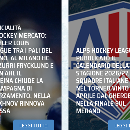
ICIALITÀ
HOCKEY MERCATO:
HLER LOUIS
UE TRA I PALI DEL
ALPS HOCKEY LEAG
NO. AL MILANO HC
PUBBLICATO IL
ZZURRI FRYCKLUND E
CALENDARIO DELLA
N AHL IL
STAGIONE 2026/27.
EINA CHIUDE LA
SQUADRE ITALIANE 
AMPAGNA DI
NEL TORNEO VINTO
RZAMENTO, NELLA
APRILE DAL GHERD
IKHNOV RINNOVA
NELLA FINALE SUL
ASSA
MERANO
LEGGI TUTTO
LEGGI 