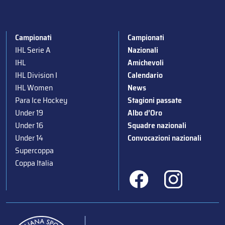
Campionati
Campionati
IHL Serie A
Nazionali
IHL
Amichevoli
IHL Division I
Calendario
IHL Women
News
Para Ice Hockey
Stagioni passate
Under 19
Albo d’Oro
Under 16
Squadre nazionali
Under 14
Convocazioni nazionali
Supercoppa
Coppa Italia