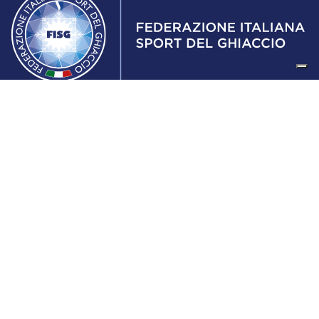
Federazione Italiana Sport del Ghiaccio
© 2024
Iscrizione al Registro delle Persone Giuridiche di Milano
n.1562/2017 CF 97016560159 | P. IVA 05235981007 Sede
Legale: Via Piranesi 46 – 20137 – Milano