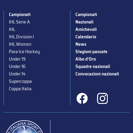
Campionati
Campionati
IHL Serie A
Nazionali
IHL
Amichevoli
IHL Division I
Calendario
IHL Women
News
Para Ice Hockey
Stagioni passate
Under 19
Albo d’Oro
Under 16
Squadre nazionali
Under 14
Convocazioni nazionali
Supercoppa
Coppa Italia