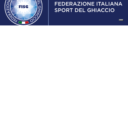
Federazione Italiana Sport del Ghiaccio
© 2024
Iscrizione al Registro delle Persone Giuridiche di Milano
n.1562/2017 CF 97016560159 | P. IVA 05235981007 Sede
Legale: Via Piranesi 46 – 20137 – Milano