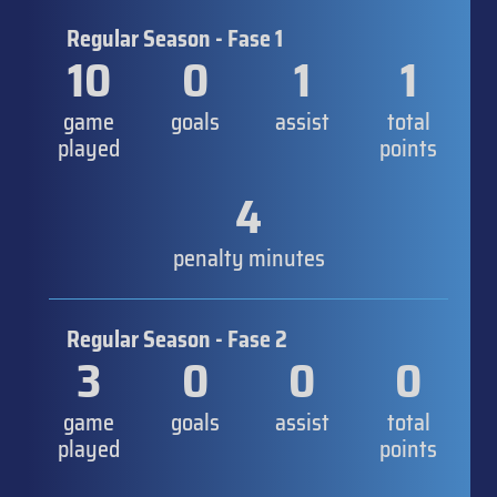
Regular Season - Fase 1
10
0
1
1
game
goals
assist
total
played
points
4
penalty minutes
Regular Season - Fase 2
3
0
0
0
game
goals
assist
total
played
points