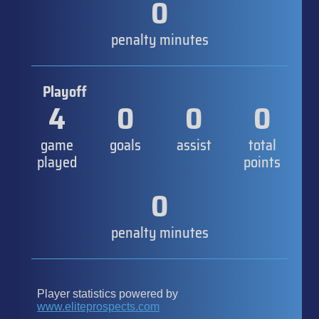
0
penalty minutes
Playoff
4
0
0
0
game
goals
assist
total
played
points
0
penalty minutes