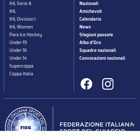
IHL Serie A
Nazionali
IHL
Amichevoli
IHL Division I
Calendario
IHL Women
News
Para Ice Hockey
Stagioni passate
Under 19
Albo d’Oro
Under 16
Squadre nazionali
Under 14
Convocazioni nazionali
Supercoppa
Coppa Italia