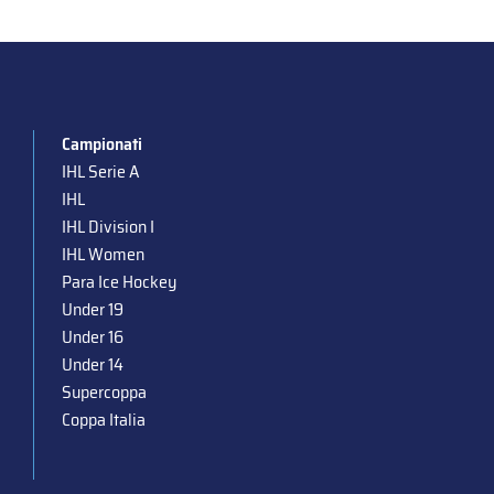
Campionati
IHL Serie A
IHL
IHL Division I
IHL Women
Para Ice Hockey
Under 19
Under 16
Under 14
Supercoppa
Coppa Italia