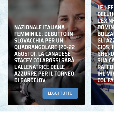
LE UFF
DELL’
L’EX N
NAZIONALE ITALIANA
DOMING
FEMMINILE: DEBUTTO IN
BOLZA
SLOVACCHIA PER UN
GLI A
QUADRANGOLARE (20-22
GIOS. I
AGOSTO). LA CANADESE
GHERD
STACEY COLAROSSI SARÀ
SUA C
L’ALLENATRICE DELLE
RAFFO
AZZURRE PER IL TORNEO
IHL M
DI BARDEJOV
COL F
LEGGI TUTTO