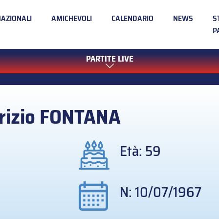
NAZIONALI
AMICHEVOLI
CALENDARIO
NEWS
S
P
PARTITE LIVE
rizio
FONTANA
Età: 59
N: 10/07/1967