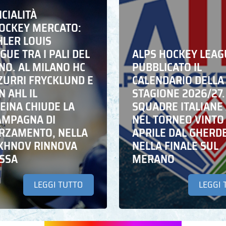
ICIALITÀ
HOCKEY MERCATO:
HLER LOUIS
UE TRA I PALI DEL
ALPS HOCKEY LEAG
NO. AL MILANO HC
PUBBLICATO IL
ZZURRI FRYCKLUND E
CALENDARIO DELLA
N AHL IL
STAGIONE 2026/27.
EINA CHIUDE LA
SQUADRE ITALIANE 
AMPAGNA DI
NEL TORNEO VINTO
RZAMENTO, NELLA
APRILE DAL GHERD
IKHNOV RINNOVA
NELLA FINALE SUL
ASSA
MERANO
LEGGI TUTTO
LEGGI 