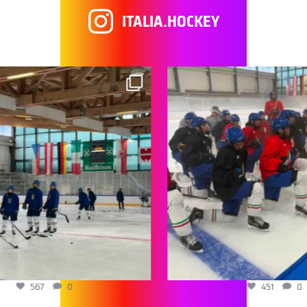
ITALIA.HOCKEY
567
0
451
0