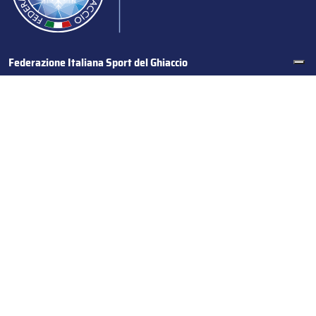
Federazione Italiana Sport del Ghiaccio
© 2024
Iscrizione al Registro delle Persone Giuridiche di Milano
n.1562/2017 CF 97016560159 | P. IVA 05235981007 Sede
Legale: Via Piranesi 46 – 20137 – Milano