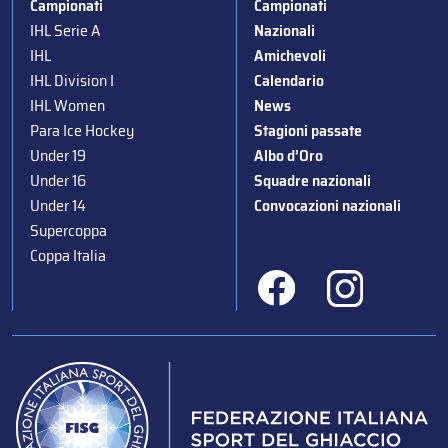
Campionati
Campionati
IHL Serie A
Nazionali
IHL
Amichevoli
IHL Division I
Calendario
IHL Women
News
Para Ice Hockey
Stagioni passate
Under 19
Albo d’Oro
Under 16
Squadre nazionali
Under 14
Convocazioni nazionali
Supercoppa
Coppa Italia