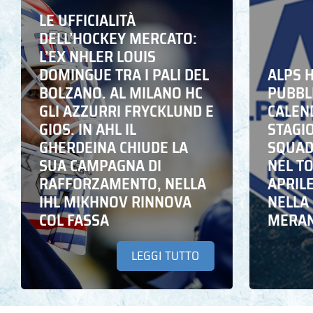
LE UFFICIALITÀ
DELL’HOCKEY MERCATO:
L’EX NHLER LOUIS
DOMINGUE TRA I PALI DEL
ALPS 
BOLZANO. AL MILANO HC
PUBBLI
GLI AZZURRI FRYCKLUND E
CALEN
GIOS. IN AHL IL
STAGIO
GHERDEINA CHIUDE LA
SQUADR
SUA CAMPAGNA DI
NEL T
RAFFORZAMENTO, NELLA
APRIL
IHL MIKHNOV RINNOVA
NELLA 
COL FASSA
MERA
LEGGI TUTTO