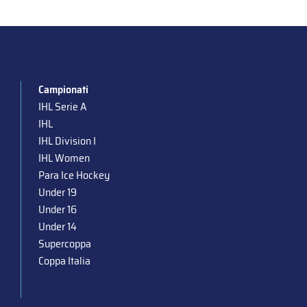
Campionati
IHL Serie A
IHL
IHL Division I
IHL Women
Para Ice Hockey
Under 19
Under 16
Under 14
Supercoppa
Coppa Italia