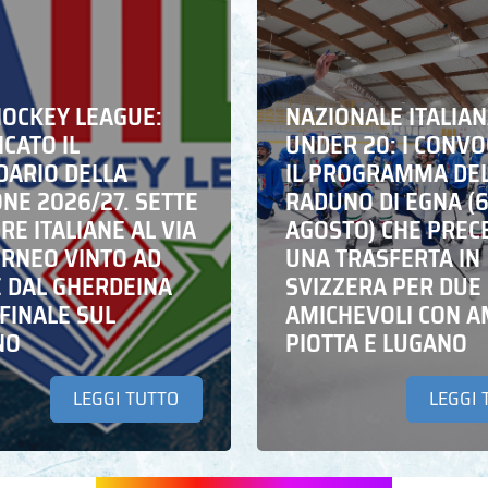
HOCKEY LEAGUE:
NAZIONALE ITALIA
CATO IL
UNDER 20: I CONVO
DARIO DELLA
IL PROGRAMMA DE
NE 2026/27. SETTE
RADUNO DI EGNA (
E ITALIANE AL VIA
AGOSTO) CHE PREC
ORNEO VINTO AD
UNA TRASFERTA IN
E DAL GHERDEINA
SVIZZERA PER DUE
FINALE SUL
AMICHEVOLI CON A
NO
PIOTTA E LUGANO
LEGGI TUTTO
LEGGI 