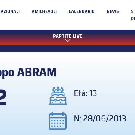
NAZIONALI
AMICHEVOLI
CALENDARIO
NEWS
S
P
PARTITE LIVE
ippo
ABRAM
2
Età: 13
N: 28/06/2013