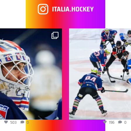
ITALIA.HOCKEY
503
0
196
0