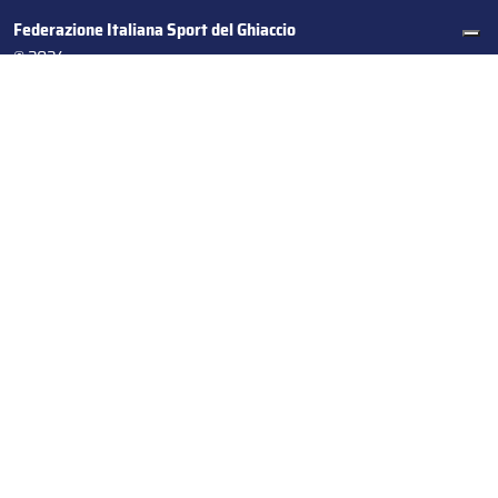
Federazione Italiana Sport del Ghiaccio
© 2024
Iscrizione al Registro delle Persone Giuridiche di Milano
n.1562/2017 CF 97016560159 | P. IVA 05235981007 Sede
Legale: Via Piranesi 46 – 20137 – Milano