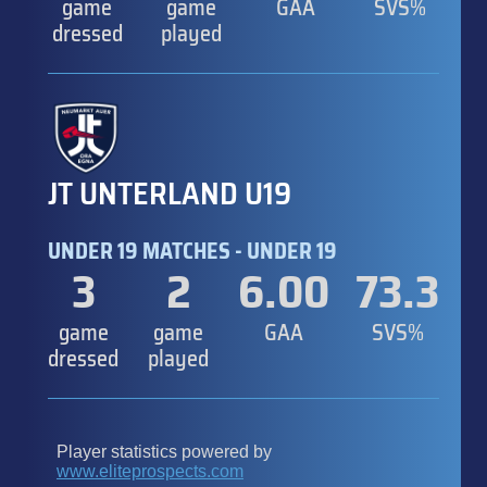
game
game
GAA
SVS%
dressed
played
JT UNTERLAND U19
UNDER 19 MATCHES - UNDER 19
3
2
6.00
73.3
game
game
GAA
SVS%
dressed
played