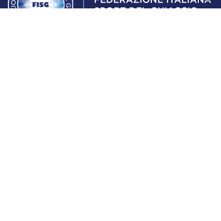
Federazione Italiana Sport del Ghiaccio
© 2024
Iscrizione al Registro delle Persone Giuridiche di Milano
n.1562/2017 CF 97016560159 | P. IVA 05235981007 Sede
Legale: Via Piranesi 46 – 20137 – Milano