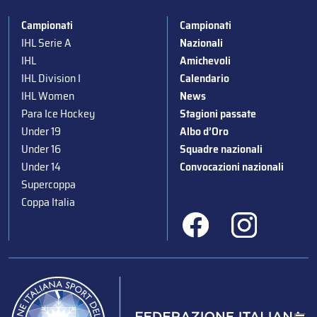
Campionati
Campionati
IHL Serie A
Nazionali
IHL
Amichevoli
IHL Division I
Calendario
IHL Women
News
Para Ice Hockey
Stagioni passate
Under 19
Albo d’Oro
Under 16
Squadre nazionali
Under 14
Convocazioni nazionali
Supercoppa
Coppa Italia