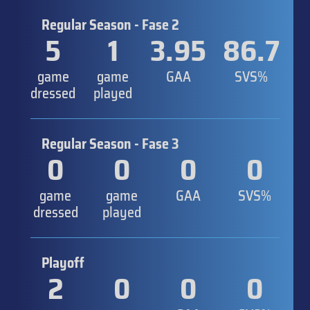
Regular Season - Fase 2
5
1
3.95
86.7
game
game
GAA
SVS%
dressed
played
Regular Season - Fase 3
0
0
0
0
game
game
GAA
SVS%
dressed
played
Playoff
2
0
0
0