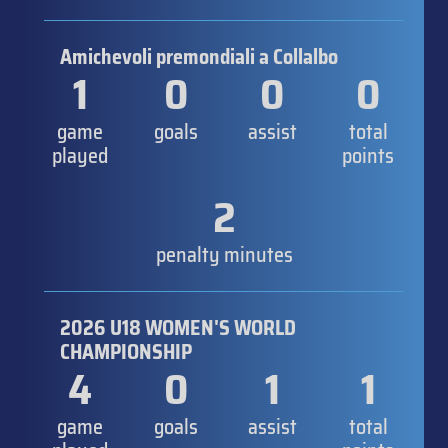
Amichevoli premondiali a Collalbo
1
0
0
0
game
goals
assist
total
played
points
2
penalty minutes
2026 U18 WOMEN'S WORLD
CHAMPIONSHIP
4
0
1
1
game
goals
assist
total