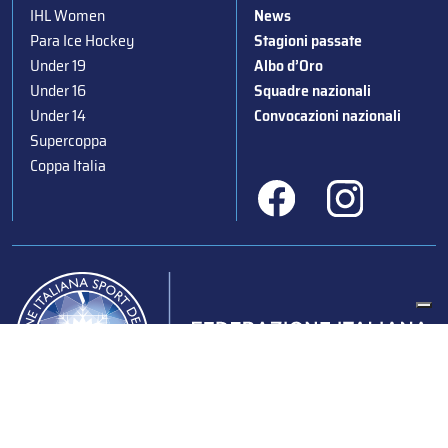
IHL Women
News
Para Ice Hockey
Stagioni passate
Under 19
Albo d’Oro
Under 16
Squadre nazionali
Under 14
Convocazioni nazionali
Supercoppa
Coppa Italia
Federazione Italiana Sport del Ghiaccio