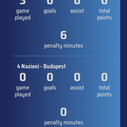
3
0
0
0
game
goals
assist
total
played
points
6
penalty minutes
4 Nazioni - Budapest
0
0
0
0
game
goals
assist
total
played
points
0
penalty minutes