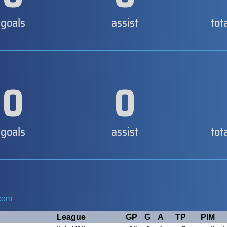
goals
assist
tot
0
0
goals
assist
tot