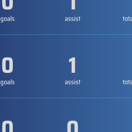
0
1
goals
assist
tot
0
1
goals
assist
tot
0
0