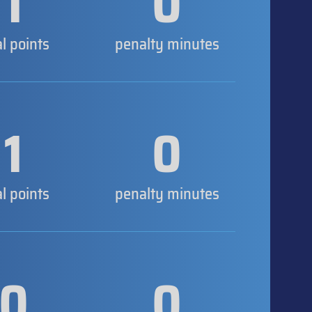
1
0
al points
penalty minutes
1
0
al points
penalty minutes
0
0