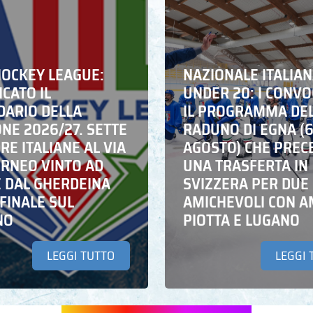
HOCKEY LEAGUE:
NAZIONALE ITALIA
CATO IL
UNDER 20: I CONVO
DARIO DELLA
IL PROGRAMMA DE
NE 2026/27. SETTE
RADUNO DI EGNA (
E ITALIANE AL VIA
AGOSTO) CHE PREC
ORNEO VINTO AD
UNA TRASFERTA IN
E DAL GHERDEINA
SVIZZERA PER DUE
FINALE SUL
AMICHEVOLI CON A
NO
PIOTTA E LUGANO
LEGGI TUTTO
LEGGI 