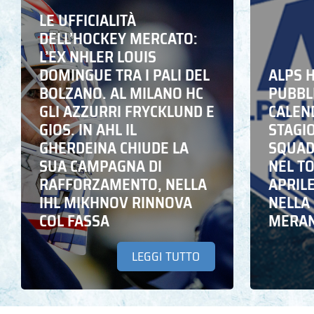
LE UFFICIALITÀ
DELL’HOCKEY MERCATO:
L’EX NHLER LOUIS
DOMINGUE TRA I PALI DEL
ALPS 
BOLZANO. AL MILANO HC
PUBBLI
GLI AZZURRI FRYCKLUND E
CALEN
GIOS. IN AHL IL
STAGIO
GHERDEINA CHIUDE LA
SQUADR
SUA CAMPAGNA DI
NEL T
RAFFORZAMENTO, NELLA
APRIL
IHL MIKHNOV RINNOVA
NELLA 
COL FASSA
MERA
LEGGI TUTTO