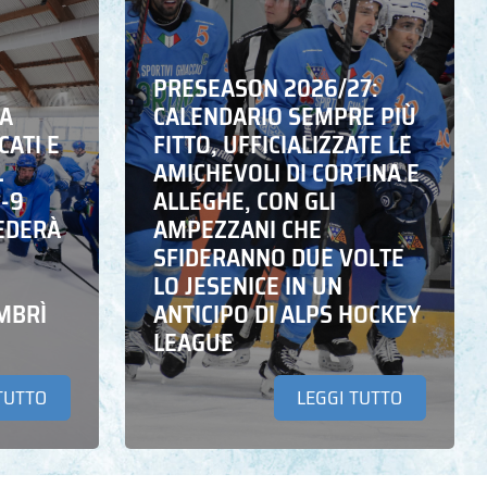
PRESEASON 2026/27:
NA
CALENDARIO SEMPRE PIÙ
CATI E
FITTO, UFFICIALIZZATE LE
L
AMICHEVOLI DI CORTINA E
6-9
ALLEGHE, CON GLI
EDERÀ
AMPEZZANI CHE
SFIDERANNO DUE VOLTE
LO JESENICE IN UN
MBRÌ
ANTICIPO DI ALPS HOCKEY
LEAGUE
TUTTO
LEGGI TUTTO