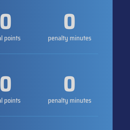
0
0
al points
penalty minutes
0
0
al points
penalty minutes