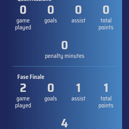
0
0
0
0
game
goals
assist
total
played
points
0
penalty minutes
Fase Finale
2
0
1
1
game
goals
assist
total
played
points
4