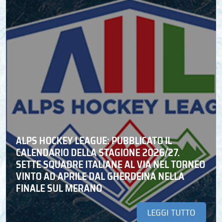
ALPS HOCKEY LEAGUE: PUBBLICATO IL
CALENDARIO DELLA STAGIONE 2026/27.
SETTE SQUADRE ITALIANE AL VIA NEL TORNEO
VINTO AD APRILE DAL GHERDEINA NELLA
FINALE SUL MERANO
LEGGI TUTTO