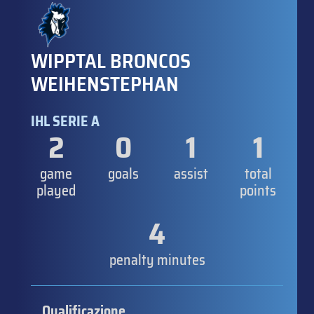
WIPPTAL BRONCOS
WEIHENSTEPHAN
IHL SERIE A
2
0
1
1
game
goals
assist
total
played
points
4
penalty minutes
Qualificazione