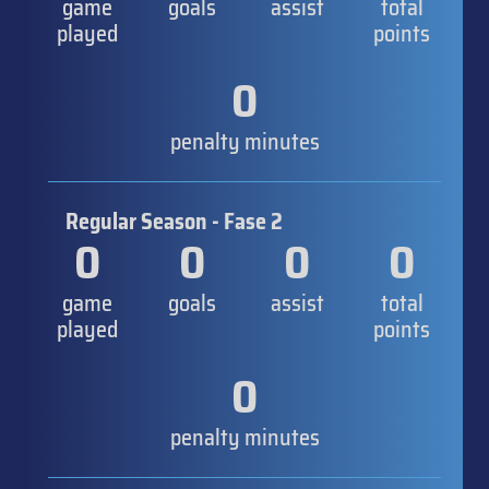
game
goals
assist
total
played
points
0
penalty minutes
Regular Season - Fase 2
0
0
0
0
game
goals
assist
total
played
points
0
penalty minutes