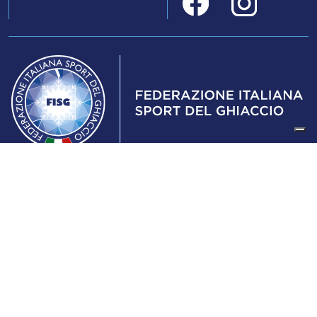
Federazione Italiana Sport del Ghiaccio
© 2024
Iscrizione al Registro delle Persone Giuridiche di Milano
n.1562/2017 CF 97016560159 | P. IVA 05235981007 Sede
Legale: Via Piranesi 46 – 20137 – Milano