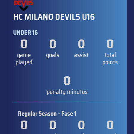
HC MILANO DEVILS U16
UNDER 16
0
0
0
0
game
goals
assist
total
played
points
0
penalty minutes
Regular Season - Fase 1
0
0
0
0