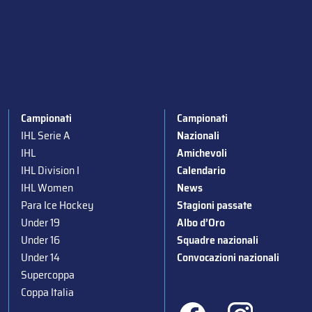
Campionati
Campionati
IHL Serie A
Nazionali
IHL
Amichevoli
IHL Division I
Calendario
IHL Women
News
Para Ice Hockey
Stagioni passate
Under 19
Albo d’Oro
Under 16
Squadre nazionali
Under 14
Convocazioni nazionali
Supercoppa
Coppa Italia