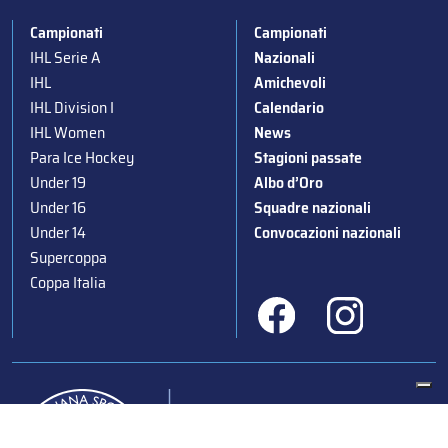
Campionati
Campionati
IHL Serie A
Nazionali
IHL
Amichevoli
IHL Division I
Calendario
IHL Women
News
Para Ice Hockey
Stagioni passate
Under 19
Albo d’Oro
Under 16
Squadre nazionali
Under 14
Convocazioni nazionali
Supercoppa
Coppa Italia