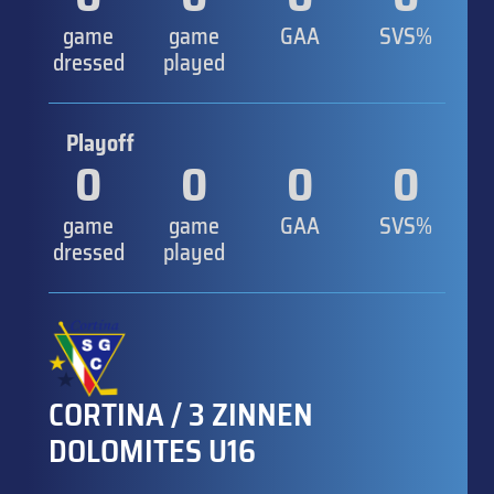
game
game
GAA
SVS%
dressed
played
Playoff
0
0
0
0
game
game
GAA
SVS%
dressed
played
CORTINA / 3 ZINNEN
DOLOMITES U16