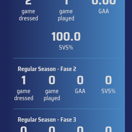
2
1
0.00
game
game
GAA
dressed
played
100.0
SVS%
Regular Season - Fase 2
1
0
0
0
game
game
GAA
SVS%
dressed
played
Regular Season - Fase 3
0
0
0
0