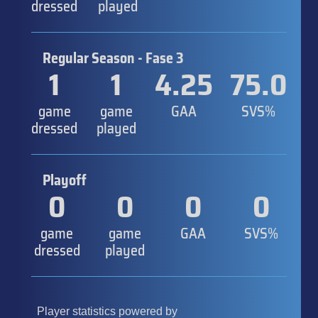
dressed
played
Regular Season - Fase 3
1
1
4.25
75.0
game
game
GAA
SVS%
dressed
played
Playoff
0
0
0
0
game
game
GAA
SVS%
dressed
played