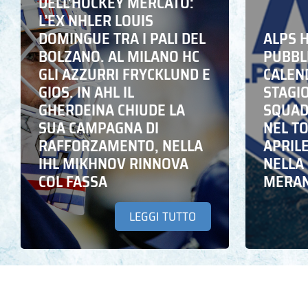
DELL’HOCKEY MERCATO:
L’EX NHLER LOUIS
DOMINGUE TRA I PALI DEL
ALPS 
BOLZANO. AL MILANO HC
PUBBLI
GLI AZZURRI FRYCKLUND E
CALEN
GIOS. IN AHL IL
STAGIO
GHERDEINA CHIUDE LA
SQUADR
SUA CAMPAGNA DI
NEL T
RAFFORZAMENTO, NELLA
APRIL
IHL MIKHNOV RINNOVA
NELLA 
COL FASSA
MERA
LEGGI TUTTO