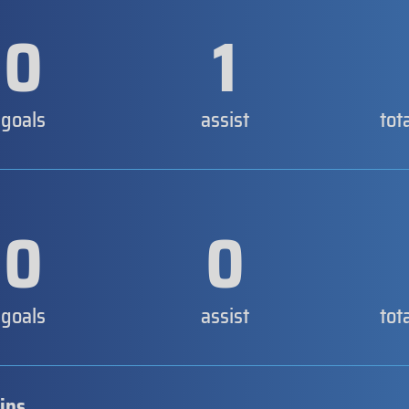
0
1
goals
assist
tot
0
0
goals
assist
tot
ips