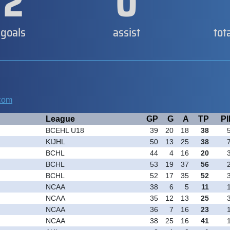
2
0
goals
assist
tot