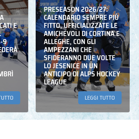
PRESEASON 2026/27:
NA
CALENDARIO SEMPRE PIÙ
CATI E
FITTO, UFFICIALIZZATE LE
L
AMICHEVOLI DI CORTINA E
6-9
ALLEGHE, CON GLI
EDERÀ
AMPEZZANI CHE
SFIDERANNO DUE VOLTE
LO JESENICE IN UN
MBRÌ
ANTICIPO DI ALPS HOCKEY
LEAGUE
TUTTO
LEGGI TUTTO