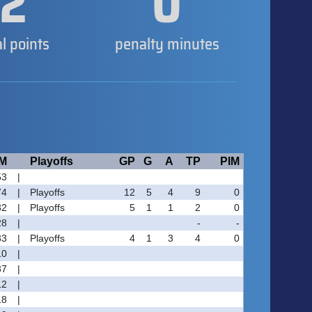
2
0
al points
penalty minutes