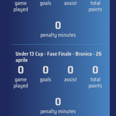
game
goals
assist
total
played
points
0
penalty minutes
Under 13 Cup - Fase Finale - Brunico - 26
aprile
0
0
0
0
game
goals
assist
total
played
points
0
penalty minutes