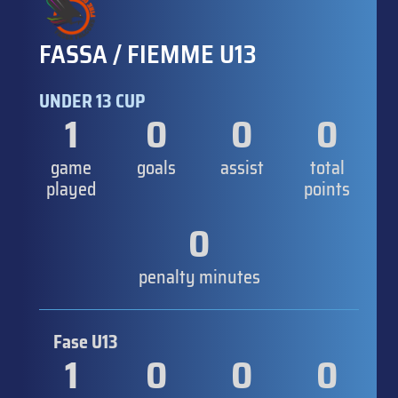
FASSA / FIEMME U13
UNDER 13 CUP
1
0
0
0
game
goals
assist
total
played
points
0
penalty minutes
Fase U13
1
0
0
0