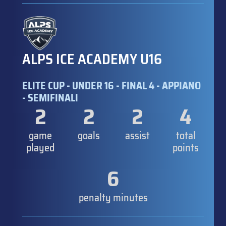
ALPS ICE ACADEMY U16
ELITE CUP - UNDER 16 - FINAL 4 - APPIANO
- SEMIFINALI
2
2
2
4
game
goals
assist
total
played
points
6
penalty minutes