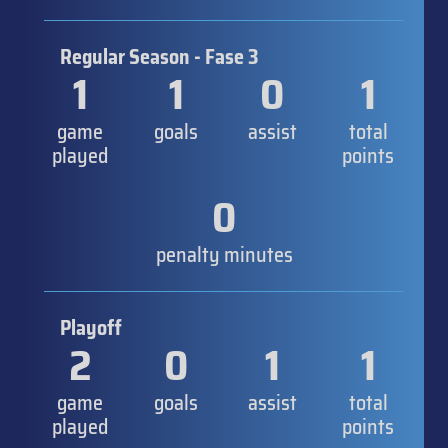
Regular Season - Fase 3
1
1
0
1
game
goals
assist
total
played
points
0
penalty minutes
Playoff
2
0
1
1
game
goals
assist
total
played
points