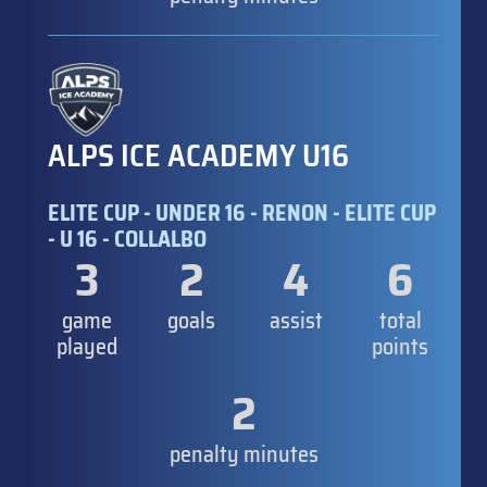
ALPS ICE ACADEMY U16
ELITE CUP - UNDER 16 - RENON - ELITE CUP
- U 16 - COLLALBO
3
2
4
6
game
goals
assist
total
played
points
2
penalty minutes