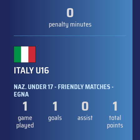
0
penalty minutes
ITALY U16
NAZ. UNDER 17 - FRIENDLY MATCHES -
EGNA
1
1
0
1
game
goals
assist
total
played
points