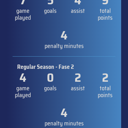
7
5
4
9
game
goals
assist
total
played
points
4
penalty minutes
Regular Season - Fase 2
4
0
2
2
game
goals
assist
total
played
points
4
penalty minutes