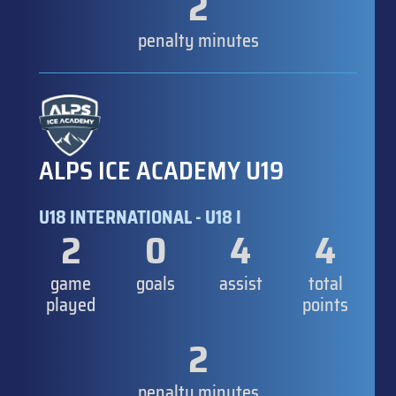
2
penalty minutes
ALPS ICE ACADEMY U19
U18 INTERNATIONAL - U18 I
2
0
4
4
game
goals
assist
total
played
points
2
penalty minutes