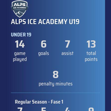
ALPS ICE ACADEMY U19
UNDER 19
14
6
7
13
game
goals
assist
total
played
points
8
penalty minutes
Regular Season - Fase 1