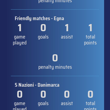
penalty minutes
Friendly matches - Egna
1
0
1
1
game
goals
assist
total
played
points
0
penalty minutes
5 Nazioni - Danimarca
0
0
0
0
game
goals
assist
total
played
points