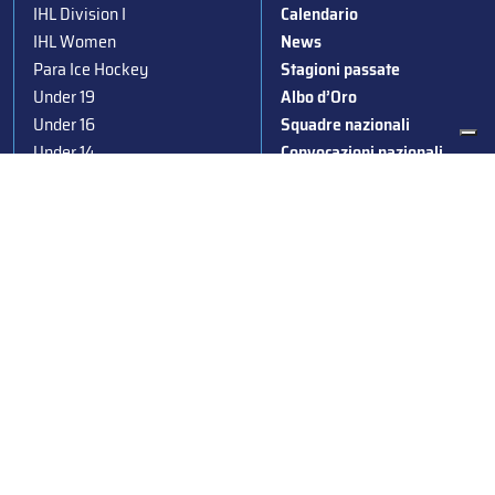
IHL Division I
Calendario
IHL Women
News
Para Ice Hockey
Stagioni passate
Under 19
Albo d’Oro
Under 16
Squadre nazionali
Under 14
Convocazioni nazionali
Supercoppa
Coppa Italia