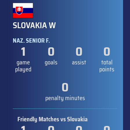
SLOVAKIA W
NAZ. SENIOR F.
1
0
0
0
game
goals
assist
total
played
points
0
penalty minutes
Friendly Matches vs Slovakia