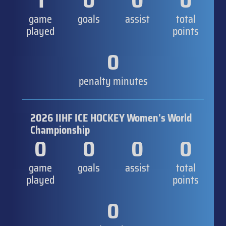
1
0
0
0
game
goals
assist
total
played
points
0
penalty minutes
2026 IIHF ICE HOCKEY Women's World
Championship
0
0
0
0
game
goals
assist
total
played
points
0