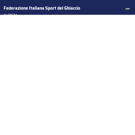
Federazione Italiana Sport del Ghiaccio
© 2024
Iscrizione al Registro delle Persone Giuridiche di Milano
n.1562/2017 CF 97016560159 | P. IVA 05235981007 Sede
Legale: Via Piranesi 46 – 20137 – Milano